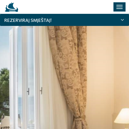
Preba
navig
REZERVIRAJ SMJEŠTAJ!