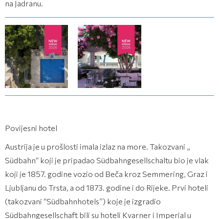
na Jadranu.
(2 fotografija)
(2 fotografija)
Povijesni hotel
Austrija je u prošlosti imala izlaz na more. Takozvani „
Südbahn“ koji je pripadao Südbahngesellschaltu bio je vlak
koji je 1857. godine vozio od Beča kroz Semmering, Graz i
Ljubljanu do Trsta, a od 1873. godine i do Rijeke. Prvi hoteli
(takozvani “Südbahnhotels”) koje je izgradio
Südbahngesellschaft bili su hoteli Kvarner i Imperial u