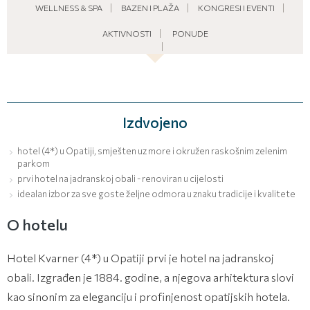
WELLNESS & SPA
BAZEN I PLAŽA
KONGRESI I EVENTI
AKTIVNOSTI
PONUDE
Izdvojeno
hotel (4*) u Opatiji, smješten uz more i okružen raskošnim zelenim
parkom
prvi hotel na jadranskoj obali - renoviran u cijelosti
idealan izbor za sve goste željne odmora u znaku tradicije i kvalitete
O hotelu
Hotel Kvarner (4*) u Opatiji prvi je hotel na jadranskoj
obali. Izgrađen je 1884. godine, a njegova arhitektura slovi
kao sinonim za eleganciju i profinjenost opatijskih hotela.