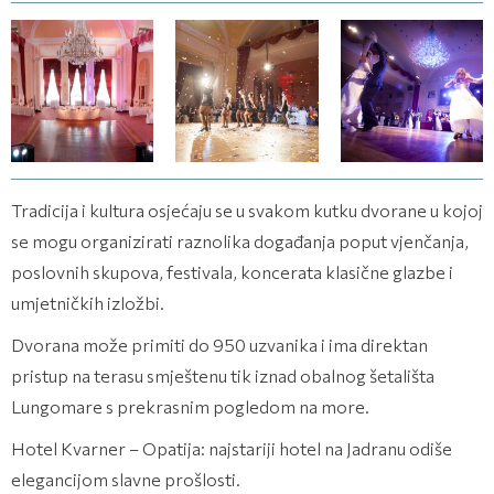
(8 fotografija)
(8 fotografija)
(8 fotografija)
Tradicija i kultura osjećaju se u svakom kutku dvorane u kojoj
se mogu organizirati raznolika događanja poput vjenčanja,
poslovnih skupova, festivala, koncerata klasične glazbe i
umjetničkih izložbi.
Dvorana može primiti do 950 uzvanika i ima direktan
pristup na terasu smještenu tik iznad obalnog šetališta
Lungomare s prekrasnim pogledom na more.
Hotel Kvarner – Opatija: najstariji hotel na Jadranu odiše
elegancijom slavne prošlosti.