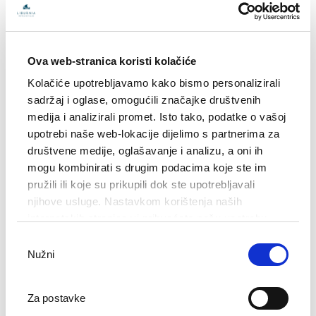
Hotel Kvarner je najstariji hotel u Opatiji i na istočnoj obali
Ova web-stranica koristi kolačiće
Jadrana. Jedna je od najpoznatijih opatijskih znamenitosti i
Kolačiće upotrebljavamo kako bismo personalizirali
ističe se prepoznatljivim neoklasicističkim stilom.
sadržaj i oglase, omogućili značajke društvenih
medija i analizirali promet. Isto tako, podatke o vašoj
Godina 2019. označava početak restauratorskih aktivnosti
upotrebi naše web-lokacije dijelimo s partnerima za
radi obnove Hotela Kvarner nakon koje će ovaj povijesni
društvene medije, oglašavanje i analizu, a oni ih
hotel ponovno zasjati u punom sjaju.
mogu kombinirati s drugim podacima koje ste im
pružili ili koje su prikupili dok ste upotrebljavali
Na pročelju hotela te u Kristalnoj dvorani, foajeu i bočnim
njihove usluge. Nastavkom korištenja naših
krilima izvedeno je ukupno 290 sondi. Tijekom radova
internetskih stranica vi prihvaćate našu upotrebu
istraženi su zidovi, stropovi i podovi hotela, kao i stolarija te
kolačića.
Odabir
metalni i ukrasni elementi. Istražni radovi rezultirali su
Nužni
pristanka
grafičkom rekonstrukcijom povijesnih slojeva i ton kartama
najvažnijih povijesnih slojeva boje.
Za postavke