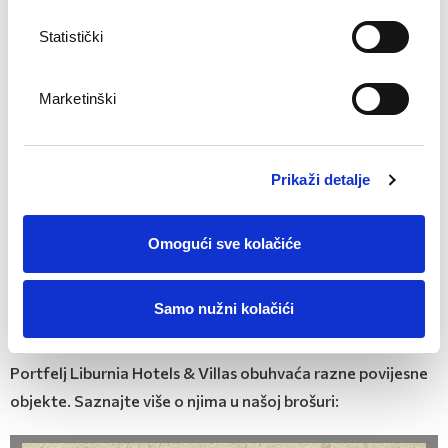
Posjetite hotel i pođite s nama na putovanje kroz vrijeme,
istražite prošlost prvog hrvatskog hotela!
Statistički
Više informacija o povijesti hotela Kvarner možete pronaći
u prezentaciji:
Marketinški
Prikaži detalje
Omogući sve kolačiće
Samo nužni kolačići
Portfelj Liburnia Hotels & Villas obuhvaća razne povijesne
objekte. Saznajte više o njima u našoj brošuri: