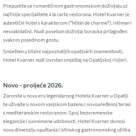
Prepustite se romantičnom gastronomskom doživljaju uz
najfinije specijalitete à la carte restorana. Hotel Kvarner je
autentični hotel s karakterom ("hôtel de charme"), intiman i
nesvakidašnji. Nudi poseban doživljaj boravka prilagođen
svakom pojedinom gostu.
Smješten u blizini najpoznatijih opatijskih znamenitosti,
Hotel Kvarner nudi izvrstan smještaj na Opatijskoj rivijeri.
Novo - proljeće 2026.
Zaronite u novu eru legendarnog Hotela Kvarner u Opatiji
te uživajte u novom vanjskom bazenu i novouređenoj terasi
s mediteranskim restoranom. Spoj bezvremenske
elegancije i suvremene udobnosti, Hotel Kvarner donosi
novu dimenziju opuštanja i istinskog gastronomskog užitka