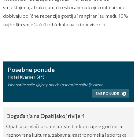
smještajima, atrakcijama i restoranima koji kontinuirano
dobivaju odlične recenzije gostiju i rangirani su među 10%
najboljih smještajnih objekata na Tripadvisor-u.
Posebne ponude
Hotel Kvarner (4*)
Iskoristite naše sjajne ponude i ostvarite najbolje cijene.
SVE PONUDE
Događanja na Opatijskoj rivijeri
Opatija privlači brojne turiste tijekom cijele godine, a
raznovrsna kulturna, zabavna, gastronomska i sportska