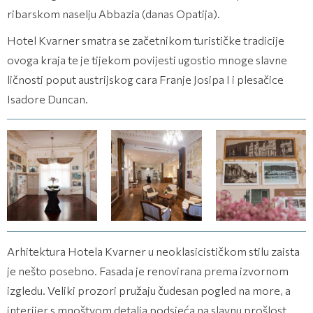
ribarskom naselju Abbazia (danas Opatija).
Hotel Kvarner smatra se začetnikom turističke tradicije
ovoga kraja te je tijekom povijesti ugostio mnoge slavne
ličnosti poput austrijskog cara Franje Josipa I i plesačice
Isadore Duncan.
(9 fotografija)
(9 fotografija)
(9 fotografija)
Arhitektura Hotela Kvarner u neoklasicističkom stilu zaista
je nešto posebno. Fasada je renovirana prema izvornom
izgledu. Veliki prozori pružaju čudesan pogled na more, a
interijer s mnoštvom detalja podsjeća na slavnu prošlost