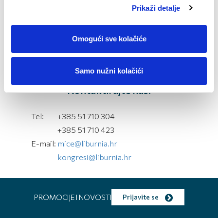
Prikaži detalje
Omogući sve kolačiće
1
/
40
Samo nužni kolačići
Kontaktirajte nas!
Tel:
+385 51 710 304
+385 51 710 423
E-mail:
mice@liburnia.hr
kongresi@liburnia.hr
PROMOCIJE I NOVOSTI
Prijavite se