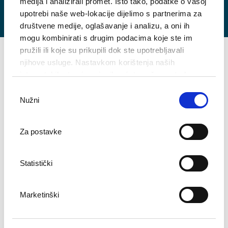
medija i analizirali promet. Isto tako, podatke o vašoj
Zračne luke
upotrebi naše web-lokacije dijelimo s partnerima za
društvene medije, oglašavanje i analizu, a oni ih
mogu kombinirati s drugim podacima koje ste im
pružili ili koje su prikupili dok ste upotrebljavali
njihove usluge. Nastavkom korištenja naših
Kada su u pitanju kongresi, Opatija je oduvijek bila jedna od vodećih
internetskih stranica vi prihvaćate našu upotrebu
destinacija u Hrvatskoj. Zahvaljujući povoljnom geografskom
položaju u susjedstvu svih većih gradova srednje Europe, blizini svih
kolačića.
Odabir
važnijih aerodroma i prometnih putova te razvijenoj ugostiteljskoj
Nužni
pristanka
ponudi, organizacija kongresa u Opatiji nameće se kao praktičan
izbor i logičan poslovni potez.
Za postavke
Svi kongresni hoteli
Kongresna oprema i gastro ponuda
Statistički
Marketinški