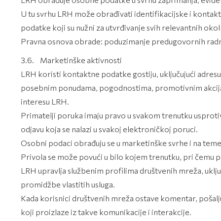
U tu svrhu LRH može obrađivati identifikacijske i kontak
podatke koji su nužni za utvrđivanje svih relevantnih oko
Pravna osnova obrade: poduzimanje predugovornih radnji
3.6. Marketinške aktivnosti
LRH koristi kontaktne podatke gostiju, uključujući adresu 
posebnim ponudama, pogodnostima, promotivnim akcijama,
interesu LRH.
Primatelji poruka imaju pravo u svakom trenutku usprotivi
odjavu koja se nalazi u svakoj elektroničkoj poruci.
Osobni podaci obrađuju se u marketinške svrhe i na temel
Privola se može povući u bilo kojem trenutku, pri čemu 
LRH upravlja službenim profilima društvenih mreža, uklju
promidžbe vlastitih usluga.
Kada korisnici društvenih mreža ostave komentar, pošalju 
koji proizlaze iz takve komunikacije i interakcije.