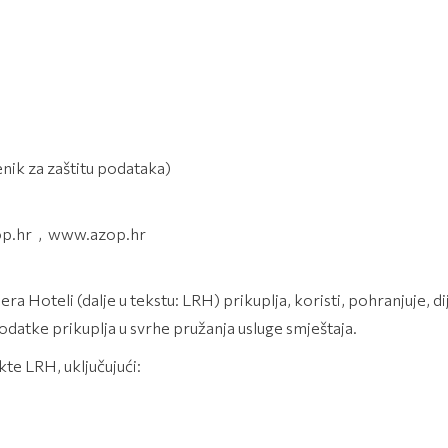
enik za zaštitu podataka)
zop.hr , www.azop.hr
iera Hoteli (dalje u tekstu: LRH) prikuplja, koristi, pohranjuje, d
odatke prikuplja u svrhe pružanja usluge smještaja.
kte LRH, uključujući: