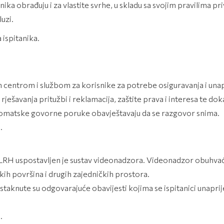
a obrađuju i za vlastite svrhe, u skladu sa svojim pravilima pri
uzi.
 ispitanika.
centrom i službom za korisnike za potrebe osiguravanja i unapr
rješavanja pritužbi i reklamacija, zaštite prava i interesa te do
tomatske govorne poruke obavještavaju da se razgovor snima.
e.
 LRH uspostavljen je sustav videonadzora. Videonadzor obuhvać
jskih površina i drugih zajedničkih prostora.
aknute su odgovarajuće obavijesti kojima se ispitanici unaprij
e.