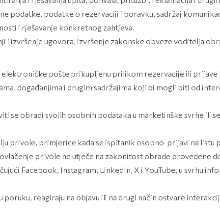
tne podatke, podatke o rezervaciji i boravku, sadržaj komunikac
lnosti i rješavanje konkretnog zahtjeva.
 i izvršenje ugovora, izvršenje zakonske obveze voditelja ob
elektroničke pošte prikupljenu prilikom rezervacije ili prijave 
 događanjima i drugim sadržajima koji bi mogli biti od inte
ti se obradi svojih osobnih podataka u marketinške svrhe ili se 
ju privole, primjerice kada se ispitanik osobno prijavi na lis
povlačenje privole ne utječe na zakonitost obrade provedene do
čujući Facebook, Instagram, LinkedIn, X i YouTube, u svrhu info
poruku, reagiraju na objavu ili na drugi način ostvare interakc