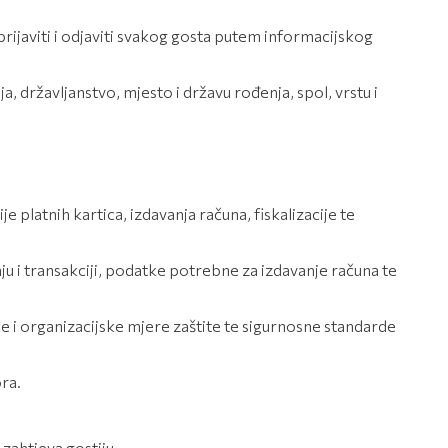
rijaviti i odjaviti svakog gosta putem informacijskog
državljanstvo, mjesto i državu rođenja, spol, vrstu i
platnih kartica, izdavanja računa, fiskalizacije te
u i transakciji, podatke potrebne za izdavanje računa te
ke i organizacijske mjere zaštite te sigurnosne standarde
ra.
zahtjeva gostiju.