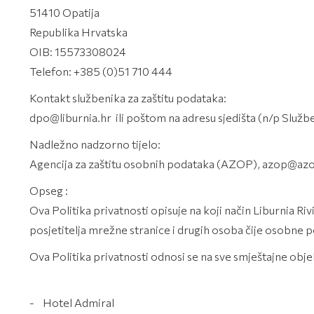
51410 Opatija
Republika Hrvatska
OIB: 15573308024
Telefon: +385 (0)51 710 444
Kontakt službenika za zaštitu podataka:
dpo@liburnia.hr ili poštom na adresu sjedišta (n/p Služb
Nadležno nadzorno tijelo:
Agencija za zaštitu osobnih podataka (AZOP), azop@a
Opseg :
Ova Politika privatnosti opisuje na koji način Liburnia Riv
posjetitelja mrežne stranice i drugih osoba čije osobne p
Ova Politika privatnosti odnosi se na sve smještajne obje
- Hotel Admiral