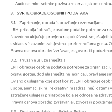
- Audio snimke: snimke poziva u rezervacijskom centru.
3. SVRHE OBRADE OSOBNIH PODATAKA
3.1. Zaprimanje, obrada i upravljanje rezervacijama
LRH prikuplja i obrađuje osobne podatke potrebe za rezerv
Navedeno uključuje provjeru raspoloživosti smještajnih k
u skladu s iskazanim zahtjevima i preferencijama gosta. Os
Pravna osnova obrade: izvršavanje ugovora ili poduzimanj
3.2. Pružanje usluge smještaja
LRH obrađuje osobne podatke potrebne za organizaciju i
odjavu gostiju, dodjelu smještajne jedinice, upravljanje s
Ovisno o uslugama koje gost koristi, LRH obrađuje osobne
u sobu, animacijskim i rekreativnim sadržajima), datum i 
zatražene usluge ili prilagodbe koje se odnose na zdravs
Pravna osnova obrade: izvršavanje ugovora ili poduzimanj
3.3. Dostava podataka nadležnim tijelima