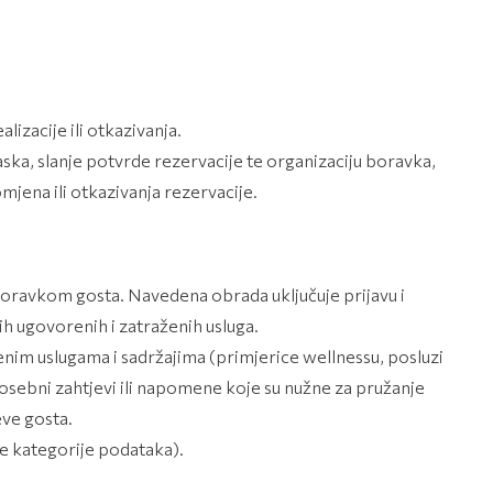
izacije ili otkazivanja.
ska, slanje potvrde rezervacije te organizaciju boravka,
mjena ili otkazivanja rezervacije.
oravkom gosta. Navedena obrada uključuje prijavu i
ih ugovorenih i zatraženih usluga.
nim uslugama i sadržajima (primjerice wellnessu, posluzi
posebni zahtjevi ili napomene koje su nužne za pružanje
eve gosta.
ne kategorije podataka).