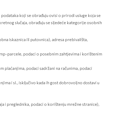
odataka koji se obrađuju ovisi o prirodi usluge koja se
etnog slučaja, obrađuju se sljedeće kategorije osobnih
bna iskaznica ili putovnica), adresa prebivališta,
/kamp-parcele, podaci o posebnim zahtjevima i korištenim
nim plaćanjima, podaci sadržani na računima, podaci
ma i sl., isključivo kada ih gost dobrovoljno dostavi u
aja i preglednika, podaci o korištenju mrežne stranice),