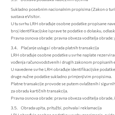
Sukladno posebnim nacionalnim propisima (Zakon o turistič
sustava eVisitor.
U tu svrhu LRH obrađuje osobne podatke propisane naveden
broj identifikacijske isprave te podatke o dolasku, odlas
Pravna osnova obrade: pravna obveza voditelja obrade: 
3.4. Plaćanje usluga i obrada platnih transakcija
LRH obrađuje osobne podatke u svrhe naplate rezerviranih 
vođenja računovodstvenih i drugih zakonom propisanih e
U navedene svrhe LRH obrađuje identifikacijske podatke, 
druge nužne podatke sukladno primjenjivim propisima.
Platne transakcije provode se putem ovlaštenih i sigurnih
za obradu kartičnih transakcija.
Pravna osnova obrade: pravna obveza voditelja obrade, iz
3.5. Obrada upita, pritužbi, pohvala i reklamacija
LRH obrađuje osobne podatke u svrhu zaprimanja, evidentira