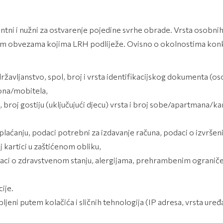
ni i nužni za ostvarenje pojedine svrhe obrade. Vrsta osobnih p
im obvezama kojima LRH podliježe. Ovisno o okolnostima konkr
ržavljanstvo, spol, broj i vrsta identifikacijskog dokumenta (oso
fona/mobitela,
a, broj gostiju (uključujući djecu) vrsta i broj sobe/apartmana
m plaćanju, podaci potrebni za izdavanje računa, podaci o izvrše
 kartici u zaštićenom obliku,
aci o zdravstvenom stanju, alergijama, prehrambenim ograničenji
ije.
jeni putem kolačića i sličnih tehnologija (IP adresa, vrsta uređ