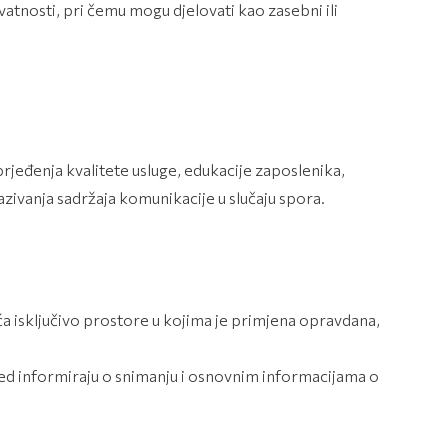
vatnosti, pri čemu mogu djelovati kao zasebni ili
jeđenja kvalitete usluge, edukacije zaposlenika,
kazivanja sadržaja komunikacije u slučaju spora.
a isključivo prostore u kojima je primjena opravdana,
ed informiraju o snimanju i osnovnim informacijama o