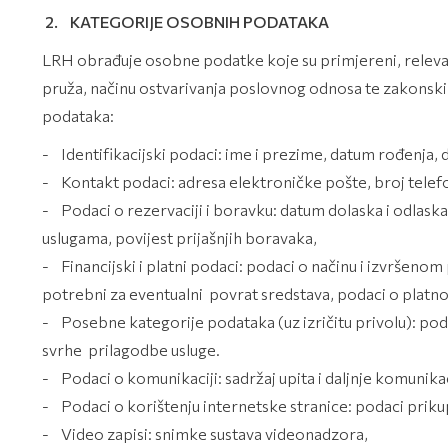
2. KATEGORIJE OSOBNIH PODATAKA
LRH obrađuje osobne podatke koje su primjereni, relevant
pruža, načinu ostvarivanja poslovnog odnosa te zakonsk
podataka:
- Identifikacijski podaci: ime i prezime, datum rođenja, d
- Kontakt podaci: adresa elektroničke pošte, broj tele
- Podaci o rezervaciji i boravku: datum dolaska i odlask
uslugama, povijest prijašnjih boravaka,
- Financijski i platni podaci: podaci o načinu i izvršeno
potrebni za eventualni povrat sredstava, podaci o platnoj
- Posebne kategorije podataka (uz izričitu privolu): pod
svrhe prilagodbe usluge.
- Podaci o komunikaciji: sadržaj upita i daljnje komunikac
- Podaci o korištenju internetske stranice: podaci prikupl
- Video zapisi: snimke sustava videonadzora,