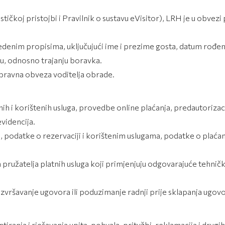
koj pristojbi i Pravilnik o sustavu eVisitor), LRH je u obvezi p
im propisima, uključujući ime i prezime gosta, datum rođenja, 
ku, odnosno trajanju boravka.
pravna obveza voditelja obrade.
i korištenih usluga, provedbe online plaćanja, predautorizacije 
videncija.
podatke o rezervaciji i korištenim uslugama, podatke o plaćanj
 pružatelja platnih usluga koji primjenjuju odgovarajuće tehnič
vršavanje ugovora ili poduzimanje radnji prije sklapanja ugovo
nja i rješavanja upita, pohvala, pritužbi, reklamacija i drugih 