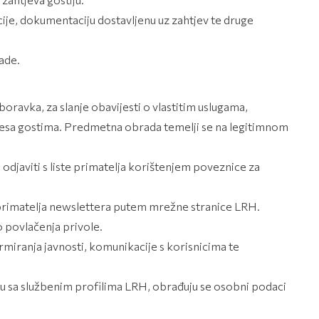
ije, dokumentaciju dostavljenu uz zahtjev te druge
rade.
boravka, za slanje obavijesti o vlastitim uslugama,
resa gostima. Predmetna obrada temelji se na legitimnom
odjaviti s liste primatelja korištenjem poveznice za
tu primatelja newslettera putem mrežne stranice LRH.
 povlačenja privole.
rmiranja javnosti, komunikacije s korisnicima te
iju sa službenim profilima LRH, obrađuju se osobni podaci