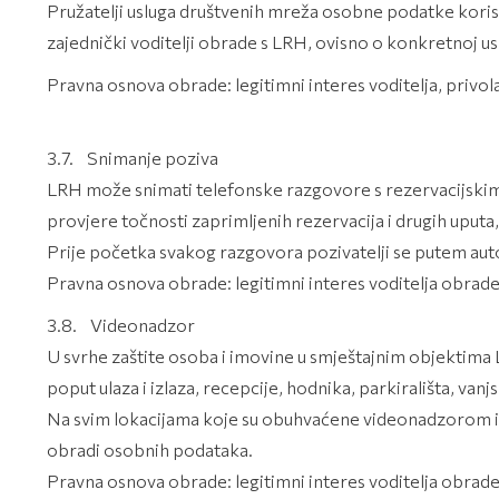
Pružatelji usluga društvenih mreža osobne podatke korisnik
zajednički voditelji obrade s LRH, ovisno o konkretnoj usl
Pravna osnova obrade: legitimni interes voditelja, privola
3.7. Snimanje poziva
LRH može snimati telefonske razgovore s rezervacijskim 
provjere točnosti zaprimljenih rezervacija i drugih uputa, 
Prije početka svakog razgovora pozivatelji se putem au
Pravna osnova obrade: legitimni interes voditelja obrad
3.8. Videonadzor
U svrhe zaštite osoba i imovine u smještajnim objektima
poput ulaza i izlaza, recepcije, hodnika, parkirališta, van
Na svim lokacijama koje su obuhvaćene videonadzorom ist
obradi osobnih podataka.
Pravna osnova obrade: legitimni interes voditelja obrad