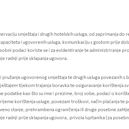
aciju smještaja i drugih hotelskih usluga, od zaprimanja do real
apaciteta i ugovorenih usluga, komunikaciju s gostom prije dola
obni podaci koriste se i za evidentiranje te administriranje pro
e radnji prije sklapanja ugovora.
 pružanje ugovorenog smještaja te drugih usluga povezanih s b
mještajem tijekom trajanja boravka te osiguravanje korištenja sv
 podatke kao što su ime i prezime, broj sobe, podaci o korište
vrijeme korištenja usluge, povezani troškovi, način plaćanja te 
tveno stanje, prehrambena ograničenja ili druge posebne zahtj
e radnji prije sklapanja ugovora, privola ispitanika (za poseb