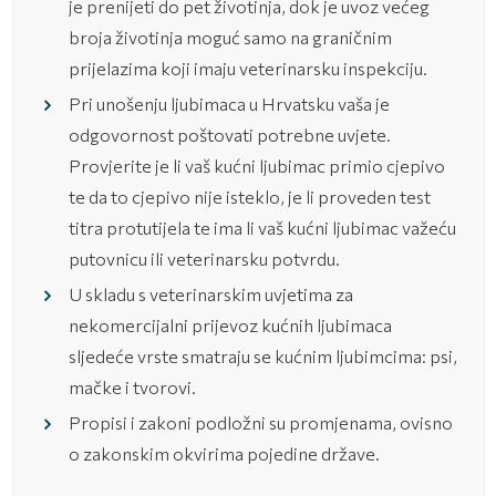
je prenijeti do pet životinja, dok je uvoz većeg
broja životinja moguć samo na graničnim
prijelazima koji imaju veterinarsku inspekciju.
Pri unošenju ljubimaca u Hrvatsku vaša je
odgovornost poštovati potrebne uvjete.
Provjerite je li vaš kućni ljubimac primio cjepivo
te da to cjepivo nije isteklo, je li proveden test
titra protutijela te ima li vaš kućni ljubimac važeću
putovnicu ili veterinarsku potvrdu.
U skladu s veterinarskim uvjetima za
nekomercijalni prijevoz kućnih ljubimaca
sljedeće vrste smatraju se kućnim ljubimcima: psi,
mačke i tvorovi.
Propisi i zakoni podložni su promjenama, ovisno
o zakonskim okvirima pojedine države.