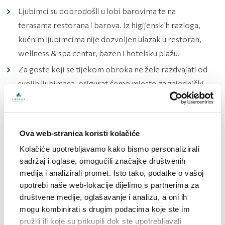
Ljubimci su dobrodošli u lobi barovima te na
terasama restorana i barova. Iz higijenskih razloga,
kućnim ljubimcima nije dozvoljen ulazak u restoran,
wellness & spa centar, bazen i hotelsku plažu.
Za goste koji se tijekom obroka ne žele razdvajati od
svojih ljubimaca, osigurat ćemo mjesto za zajednički
obrok.
Za vrijeme boravka u sobi, kućni ljubimci moraju biti na
prostirki, nije dozvoljen boravak na namještaju i krevetu
Ova web-stranica koristi kolačiće
ili kadi i tuš kabini. Obvezno je stavljanje door hangera
Kolačiće upotrebljavamo kako bismo personalizirali
ako je ljubimac sam u sobi.
sadržaj i oglase, omogućili značajke društvenih
Vlasnik ljubimca odgovara za svu eventualno nastalu
medija i analizirali promet. Isto tako, podatke o vašoj
štetu.
upotrebi naše web-lokacije dijelimo s partnerima za
društvene medije, oglašavanje i analizu, a oni ih
mogu kombinirati s drugim podacima koje ste im
Pet friendly lokacije
pružili ili koje su prikupili dok ste upotrebljavali