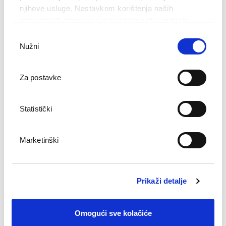
njihove usluge. Nastavkom korištenja naših
internetskih stranica vi prihvaćate našu upotrebu
kolačića.
Odabir
Nužni
pristanka
Za postavke
Statistički
Marketinški
Vaši su kućni ljubimci dobrodošli u
Hrvatskoj!
Prikaži detalje
Ako svoje četveronožne prijatelje želite povesti sa
Omogući sve kolačiće
sobom u Hrvatsku, jedini uvjet jest zadovoljavanje