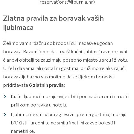
reservations@liburnia.hr)
Zlatna pravila za boravak vaših
ljubimaca
Želimo vam srdačnu dobrodošlicu i nadasve ugodan
boravak. Razumijemo da su vaši kućni ljubimci ravnopravni
članovi obitelji te zauzimaju posebno mjesto u srcu i životu.
U želji da vama, ali i ostalim gostima, pružimo relaksirajući
boravak ljubazno vas molimo da se tijekom boravka
pridržavate
6 zlatnih pravila
:
Kućni ljubimci moraju uvijek biti pod nadzorom i na uzici
prilikom boravka u hotelu.
Ljubimci ne smiju biti agresivni prema gostima, moraju
biti čisti i uredni te ne smiju imati nikakve bolesti ili
nametnike.