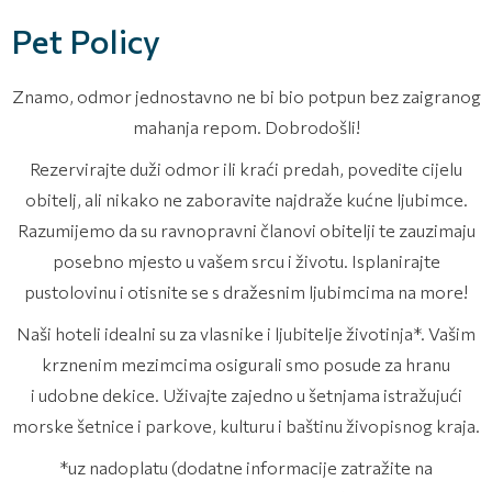
Pet Policy
Znamo, odmor jednostavno ne bi bio potpun bez zaigranog
mahanja repom. Dobrodošli!
Rezervirajte duži odmor ili kraći predah, povedite cijelu
obitelj, ali nikako ne zaboravite najdraže kućne ljubimce.
Razumijemo da su ravnopravni članovi obitelji te zauzimaju
posebno mjesto u vašem srcu i životu. Isplanirajte
pustolovinu i otisnite se s dražesnim ljubimcima na more!
Naši hoteli idealni su za vlasnike i ljubitelje životinja*. Vašim
krznenim mezimcima osigurali smo posude za hranu
i udobne dekice. Uživajte zajedno u šetnjama istražujući
morske šetnice i parkove, kulturu i baštinu živopisnog kraja.
*uz nadoplatu (dodatne informacije zatražite na