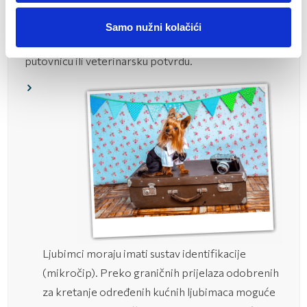
jednostavnog pregleda prije ulaska u zemlju. Na
pregledu će se provjeriti ima li vaš kućni ljubimac
Samo nužni kolačići
mikročip, je li cijepljen protiv bjesnoće i ima li
putovnicu ili veterinarsku potvrdu.
Ljubimci moraju imati sustav identifikacije
(mikročip). Preko graničnih prijelaza odobrenih
za kretanje određenih kućnih ljubimaca moguće