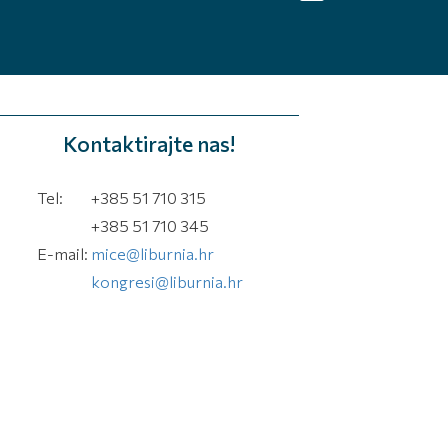
Kontaktirajte nas!
Tel:
+385 51 710 315
+385 51 710 345
E-mail:
mice@liburnia.hr
kongresi@liburnia.hr