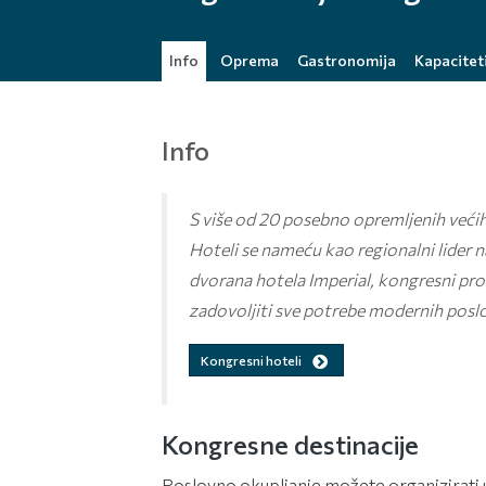
Info
Oprema
Gastronomija
Kapacitet
Info
S više od 20 posebno opremljenih većih 
Hoteli se nameću kao regionalni lider 
dvorana hotela Imperial, kongresni pro
zadovoljiti sve potrebe modernih poslo
Kongresni hoteli
Kongresne destinacije
Poslovno okupljanje možete organizirati u