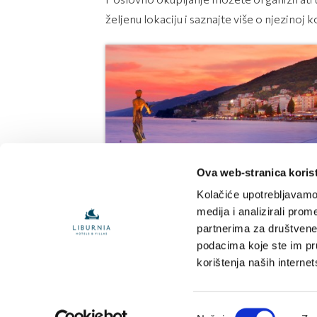
željenu lokaciju i saznajte više o njezinoj 
Ova web-stranica korist
Kongresi u Opatiji
Kolačiće upotrebljavamo 
medija i analizirali prom
partnerima za društvene 
podacima koje ste im pruž
korištenja naših interne
Odabir