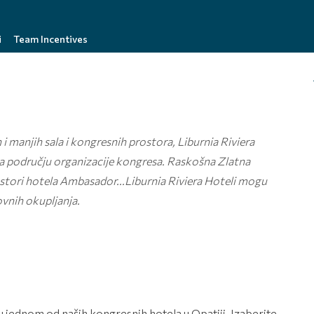
i
Team Incentives
i manjih sala i kongresnih prostora, Liburnia Riviera
na području organizacije kongresa.
Raskošna Zlatna
stori hotela Ambasador...Liburnia Riviera Hoteli mogu
vnih okupljanja.
 jednom od naših kongresnih hotela u Opatiji. Izaberite