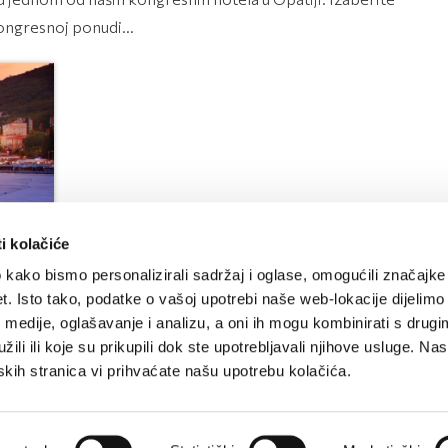
kongresnoj ponudi...
i kolačiće
kako bismo personalizirali sadržaj i oglase, omogućili značajke
et. Isto tako, podatke o vašoj upotrebi naše web-lokacije dijelimo
medije, oglašavanje i analizu, a oni ih mogu kombinirati s drugi
ili ili koje su prikupili dok ste upotrebljavali njihove usluge. N
tskih stranica vi prihvaćate našu upotrebu kolačića.
PROMOCIJE I NOVOSTI
Prijavite se