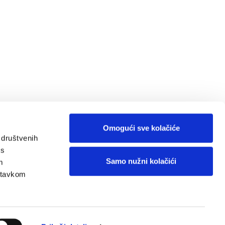
Omogući sve kolačiće
 društvenih
 s
Samo nužni kolačići
m
astavkom