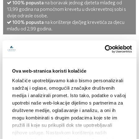
100% popusta
na boravak jednog djeteta mlađeg od
13,99 godina na pomoćnom krevetu u dvokrevetnoj sobi s
dvije odrasle osobe.
100% popusta
na korištenje dječjeg krevetića za djecu
mlađu od 2,99 godina.
Ova web-stranica koristi kolačiće
(25 fotografija)
(25 fotografija)
(25 fotografija)
Kolačiće upotrebljavamo kako bismo personalizirali
sadržaj i oglase, omogućili značajke društvenih
medija i analizirali promet. Isto tako, podatke o vašoj
Hotel nudi razne sadržaje i usluge namijenjene obiteljima:
upotrebi naše web-lokacije dijelimo s partnerima za
dva vanjska bazena, od kojih je jedan dječji, unutarnji bazen s
društvene medije, oglašavanje i analizu, a oni ih
grijanom morskom vodom, zabava i animacija za odrasle i
mogu kombinirati s drugim podacima koje ste im
pružili ili koje su prikupili dok ste upotrebljavali
djecu. U blizini je i plaža, kao stvorena za obiteljsko uživanje
njihove usluge. Nastavkom korištenja naših
na suncu.