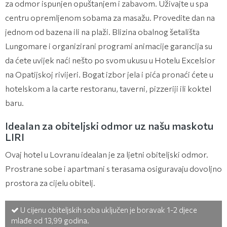
za odmor ispunjen opuštanjem i zabavom. Uživajte u spa
centru opremljenom sobama za masažu. Provedite dan na
jednom od bazena ili na plaži. Blizina obalnog šetališta
Lungomare i organizirani programi animacije garancija su
da ćete uvijek naći nešto po svom ukusu u Hotelu Excelsior
na Opatijskoj rivijeri. Bogat izbor jela i pića pronaći ćete u
hotelskom a la carte restoranu, taverni, pizzeriji ili koktel
baru.
Idealan za obiteljski odmor uz našu maskotu
LIRI
Ovaj hotel u Lovranu idealan je za ljetni obiteljski odmor.
Prostrane sobe i apartmani s terasama osiguravaju dovoljno
prostora za cijelu obitelj.
U cijenu obiteljskih soba uključen je boravak 1-2 djece
mlađe od 13,99 godina.