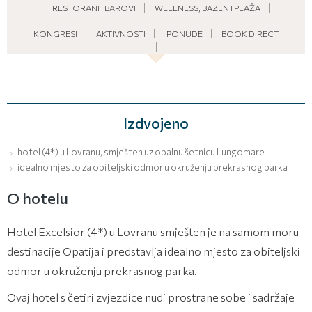
RESTORANI I BAROVI
WELLNESS, BAZEN I PLAŽA
KONGRESI
AKTIVNOSTI
PONUDE
BOOK DIRECT
Izdvojeno
hotel (4*) u Lovranu, smješten uz obalnu šetnicu Lungomare
idealno mjesto za obiteljski odmor u okruženju prekrasnog parka
O hotelu
Hotel Excelsior (4*) u Lovranu smješten je na samom moru
destinacije Opatija i predstavlja idealno mjesto za obiteljski
odmor u okruženju prekrasnog parka.
Ovaj hotel s četiri zvjezdice nudi prostrane sobe i sadržaje