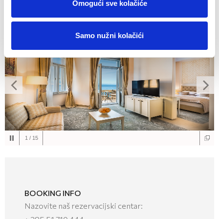
MIN.
2
NOĆI
Omogući sve kolačiće
REZERVIRAJTE SADA!
Samo nužni kolačići
1
/
15
BOOKING INFO
Nazovite naš rezervacijski centar: