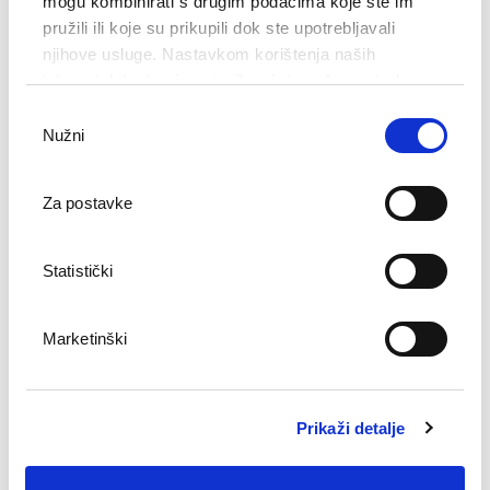
mogu kombinirati s drugim podacima koje ste im
pružili ili koje su prikupili dok ste upotrebljavali
njihove usluge. Nastavkom korištenja naših
internetskih stranica vi prihvaćate našu upotrebu
kolačića.
Odabir
Nužni
pristanka
Za postavke
02.01. - 20.12.
Statistički
hotel (4*) u Opatiji, smješten nekoliko koraka od glavne gradske
plaže
Marketinški
povijesna ikona Opatije koja odiše stilom i elegancijom
Soba već od
Prikaži detalje
167,00
€
za noć