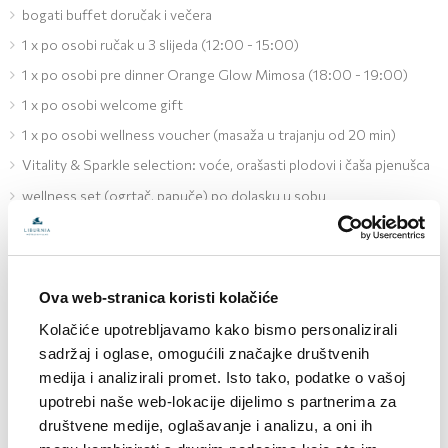
bogati buffet doručak i večera
1 x po osobi ručak u 3 slijeda (12:00 - 15:00)
1 x po osobi pre dinner Orange Glow Mimosa (18:00 - 19:00)
1 x po osobi welcome gift
1 x po osobi wellness voucher (masaža u trajanju od 20 min)
Vitality & Sparkle selection: voće, orašasti plodovi i čaša pjenušca
wellness set (ogrtač, papuče) po dolasku u sobu
korištenje unutarnjeg bazena s grijanom morskom vodom i spa
zone
popust 20% na wellness usluge (masaže, tretmani)
Ova web-stranica koristi kolačiće
pillow menu (mogućnost odabira jastuka)
Kolačiće upotrebljavamo kako bismo personalizirali
rani check-in i kasni check-out (prema raspoloživosti)
sadržaj i oglase, omogućili značajke društvenih
medija i analizirali promet. Isto tako, podatke o vašoj
Hotel Bellevue
upotrebi naše web-lokacije dijelimo s partnerima za
društvene medije, oglašavanje i analizu, a oni ih