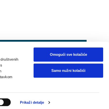
Omogući sve kolačiće
 društvenih
 s
Samo nužni kolačići
m
astavkom
Posao i karijera
Mapa weba
Kako do nas
Kontakti
Prikaži detalje