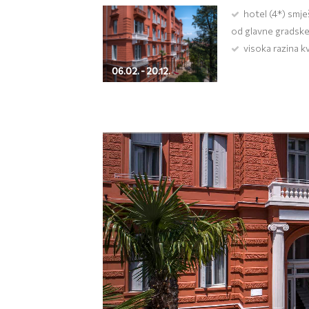
hotel (4*) smje
od glavne gradske
visoka razina k
06.02. - 20.12.