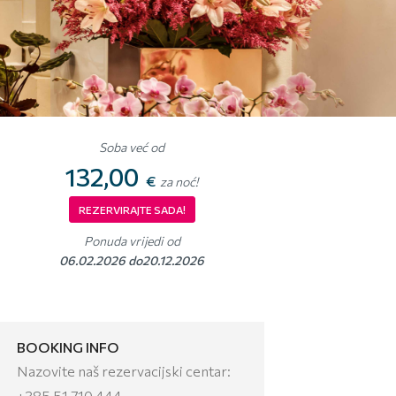
Soba već od
132,00
€
za noć!
REZERVIRAJTE SADA!
Ponuda vrijedi od
06.02.2026 do20.12.2026
BOOKING INFO
Nazovite naš rezervacijski centar:
+385 51 710 444