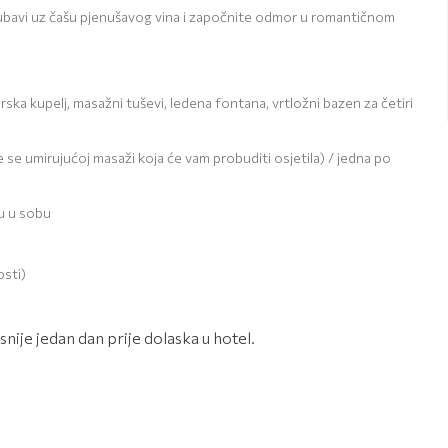
jubavi uz čašu pjenušavog vina i započnite odmor u romantičnom
ska kupelj, masažni tuševi, ledena fontana, vrtložni bazen za četiri
e umirujućoj masaži koja će vam probuditi osjetila) / jedna po
u u sobu
osti)
nije jedan dan prije dolaska u hotel.