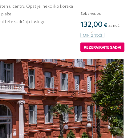
šten u centru Opatije, nekoliko koraka
 plaže
Soba već od
valitete sadržaja i usluge
132,00
€
za noć
MIN.
2
NOĆI
REZERVIRAJTE SADA!