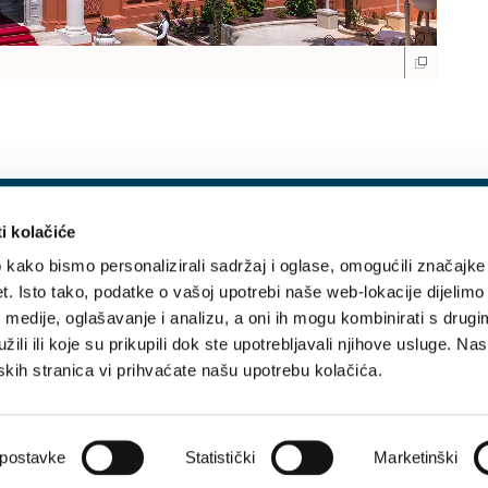
PROMOCIJE I NOVOSTI
Prijavite se
i kolačiće
kako bismo personalizirali sadržaj i oglase, omogućili značajke
et. Isto tako, podatke o vašoj upotrebi naše web-lokacije dijelimo
medije, oglašavanje i analizu, a oni ih mogu kombinirati s drugi
ili ili koje su prikupili dok ste upotrebljavali njihove usluge. N
tskih stranica vi prihvaćate našu upotrebu kolačića.
Home
Uvjeti korištenja
Politika privatnosti
O nama
 postavke
Statistički
Marketinški