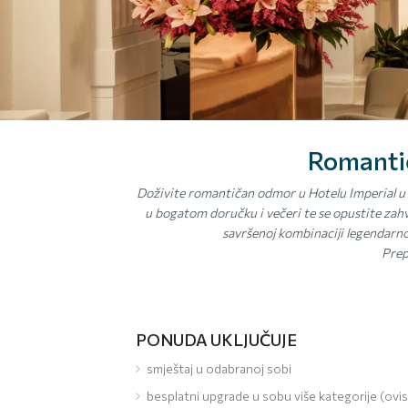
Romantič
Doživite romantičan odmor u Hotelu Imperial u s
u bogatom doručku i večeri te se opustite zahva
savršenoj kombinaciji legendar
Prep
PONUDA UKLJUČUJE
smještaj u odabranoj sobi
besplatni upgrade u sobu više kategorije (ov