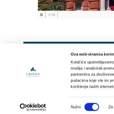
1
/
12
Ova web-stranica korist
Kolačiće upotrebljavamo 
medija i analizirali prom
partnerima za društvene 
podacima koje ste im pruž
korištenja naših interne
Copyright © by
Liburnia Riviera Hoteli
2026
Odabir
Nužni
Za
pristanka