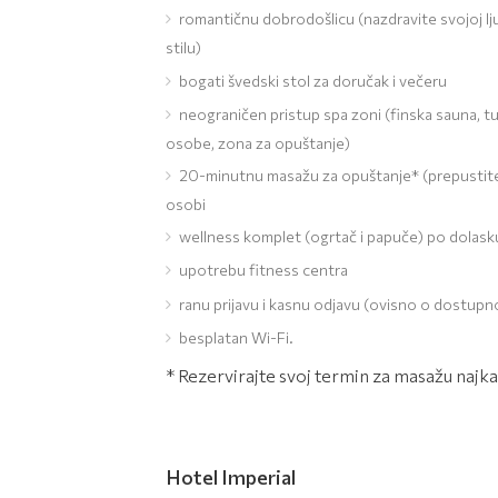
romantičnu dobrodošlicu (nazdravite svojoj l
stilu)
bogati švedski stol za doručak i večeru
neograničen pristup spa zoni (finska sauna, tur
osobe, zona za opuštanje)
20-minutnu masažu za opuštanje* (prepustite s
osobi
wellness komplet (ogrtač i papuče) po dolask
upotrebu fitness centra
ranu prijavu i kasnu odjavu (ovisno o dostupn
besplatan Wi-Fi.
* Rezervirajte svoj termin za masažu najkas
Hotel Imperial