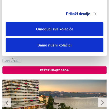
02.01. - 20.12.
Prikaži detalje
hotel (5*) u Opatiji, smješten uz obalnu šetnicu (Lungomare)
visoka razina usluge, moderni interijer
Omogući sve kolačiće
wellness & spa centar
Soba već od
Samo nužni kolačići
237,00
€
za noć
MIN.
2
NOĆI
REZERVIRAJTE SADA!