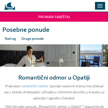
Preba
navig
PRONAĐI SMJEŠTAJ
Posebne ponude
Natrag
Druge ponude
Romantični odmor u Opatiji
Prekrasan
romantični odmor
ispunjen sanjivim trenucima očekuje
vas u Hotelu Ambasador. Uživajte u intimnom doručku u krevetu uz
pjenušac i jagode u čokoladi.
Otkrijte našu ponudu „Romantični odmor u Opatiji“ i dopustite da