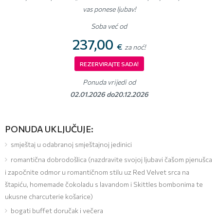
vas ponese ljubav!
Soba već od
237,00
€
za noć!
REZERVIRAJTE SADA!
Ponuda vrijedi od
02.01.2026 do20.12.2026
PONUDA UKLJUČUJE:
smještaj u odabranoj smještajnoj jedinici
romantična dobrodošlica (nazdravite svojoj ljubavi čašom pjenušca
i započnite odmor u romantičnom stilu uz Red Velvet srca na
štapiću, homemade čokoladu s lavandom i Skittles bombonima te
ukusne charcuterie košarice)
bogati buffet doručak i večera