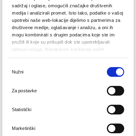
sadržaj i oglase, omogućili značajke društvenih
rani check-in i kasni check-out (prema raspoloživosti)
medija i analizirali promet. Isto tako, podatke o vašoj
besplatan Wi-Fi
upotrebi naše web-lokacije dijelimo s partnerima za
društvene medije, oglašavanje i analizu, a oni ih
mogu kombinirati s drugim podacima koje ste im
* Termin za masažu potrebno je rezervirati najkasnije jedan dan
pružili ili koje su prikupili dok ste upotrebljavali
prije dolaska u hotel na telefonski broj +385 51 743 880.
njihove usluge. Nastavkom korištenja naših
internetskih stranica vi prihvaćate našu upotrebu
Hotel Ambasador
kolačića.
Odabir
Nužni
pristanka
Za postavke
Statistički
Marketinški