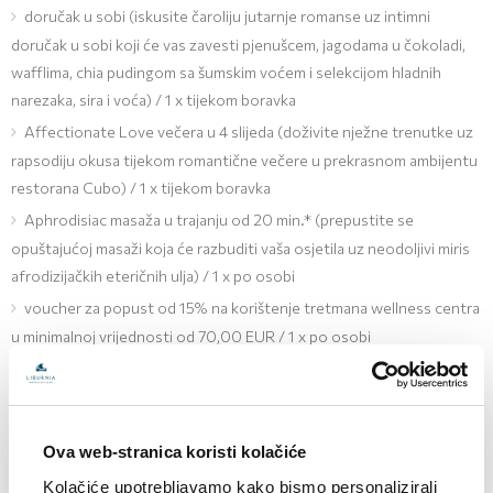
doručak u sobi (iskusite čaroliju jutarnje romanse uz intimni
doručak u sobi koji će vas zavesti pjenušcem, jagodama u čokoladi,
wafflima, chia pudingom sa šumskim voćem i selekcijom hladnih
narezaka, sira i voća) / 1 x tijekom boravka
Affectionate Love večera u 4 slijeda (doživite nježne trenutke uz
rapsodiju okusa tijekom romantične večere u prekrasnom ambijentu
restorana Cubo) / 1 x tijekom boravka
Aphrodisiac masaža u trajanju od 20 min.* (prepustite se
opuštajućoj masaži koja će razbuditi vaša osjetila uz neodoljivi miris
afrodizijačkih eteričnih ulja) / 1 x po osobi
voucher za popust od 15% na korištenje tretmana wellness centra
u minimalnoj vrijednosti od 70,00 EUR / 1 x po osobi
wellness set (ogrtač, papuče) po dolasku u sobu
neograničeno korištenje unutarnjeg bazena s grijanom morskom
vodom i SPA zone (finska sauna, turska kupelj, vertikalni kneipp,
Ova web-stranica koristi kolačiće
ledena fontana, grijani ležajevi, whirlpool za 7 osoba)
Kolačiće upotrebljavamo kako bismo personalizirali
pillow menu (mogućnost odabira jastuka)