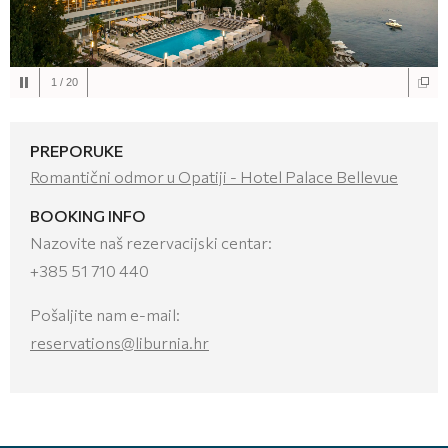
1
/
20
PREPORUKE
Romantični odmor u Opatiji - Hotel Palace Bellevue
BOOKING INFO
Nazovite naš rezervacijski centar:
+385 51 710 440
Pošaljite nam e-mail:
reservations@liburnia.hr