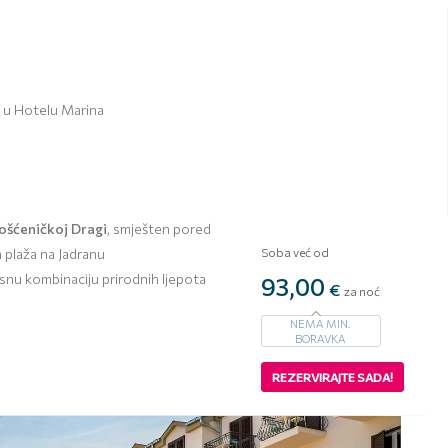
 u Hotelu Marina
ošćeničkoj Dragi
, smješten pored
h plaža na Jadranu
Soba već od
rsnu kombinaciju prirodnih ljepota
93,00
€
za noć
NEMA MIN.
BORAVKA
REZERVIRAJTE SADA!