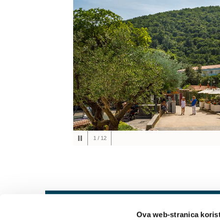
1
/
12
Ova web-stranica korist