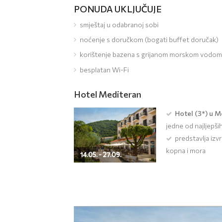
PONUDA UKLJUČUJE
smještaj u odabranoj sobi
noćenje s doručkom (bogati buffet doručak)
korištenje bazena s grijanom morskom vodom
besplatan Wi-Fi
Hotel Mediteran
Hotel (3*) u M
jedne od najljepši
predstavlja izv
kopna i mora
14.05. - 27.09.