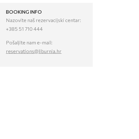
BOOKING INFO
Nazovite naš rezervacijski centar:
+385 51 710 444
Pošaljite nam e-mail:
reservations@liburnia.hr