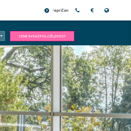
prepričani?
CENE IN RAZPOLOŽLJIVOST