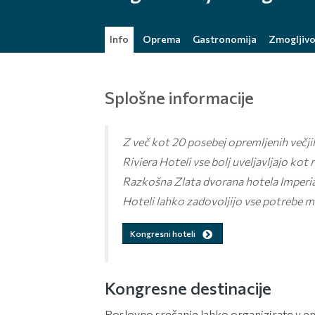
Info
Oprema
Gastronomija
Zmogljivo
Splošne informacije
Z več kot 20 posebej opremljenih večji
Riviera Hoteli vse bolj uveljavljajo ko
Razkošna Zlata dvorana hotela Imperial
Hoteli lahko zadovoljijo vse potrebe m
Kongresni hoteli
Kongresne destinacije
Poslovno srečanje lahko organizirate v en