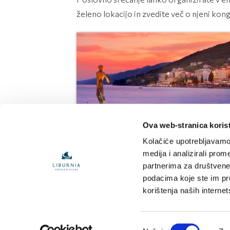
želeno lokacijo in zvedite več o njeni kon
Ova web-stranica korist
Kongresi v Opatiji
Kolačiće upotrebljavamo 
medija i analizirali prom
partnerima za društvene 
podacima koje ste im pruž
korištenja naših interne
Odabir