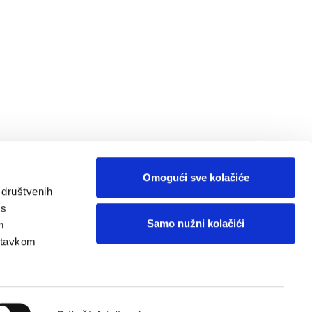
Omogući sve kolačiće
 društvenih
 s
Samo nužni kolačići
m
astavkom