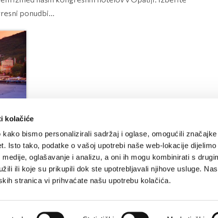
gresni ponudbi...
i kolačiće
kako bismo personalizirali sadržaj i oglase, omogućili značajke
et. Isto tako, podatke o vašoj upotrebi naše web-lokacije dijelimo
medije, oglašavanje i analizu, a oni ih mogu kombinirati s drugi
ili ili koje su prikupili dok ste upotrebljavali njihove usluge. N
tskih stranica vi prihvaćate našu upotrebu kolačića.
PROMOCIJE IN NOVOSTI
Prijavite se