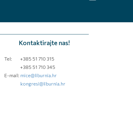
Kontaktirajte nas!
Tel:
+385 51 710 315
+385 51 710 345
E-mail:
mice@liburnia.hr
kongresi@liburnia.hr