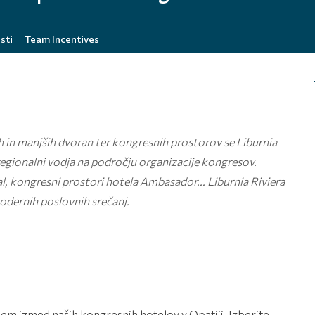
sti
Team Incentives
h in manjših dvoran ter kongresnih prostorov se Liburnia
t regionalni vodja na področju organizacije kongresov.
, kongresni prostori hotela Ambasador... Liburnia Riviera
odernih poslovnih srečanj.
em izmed naših kongresnih hotelov v Opatiji. Izberite