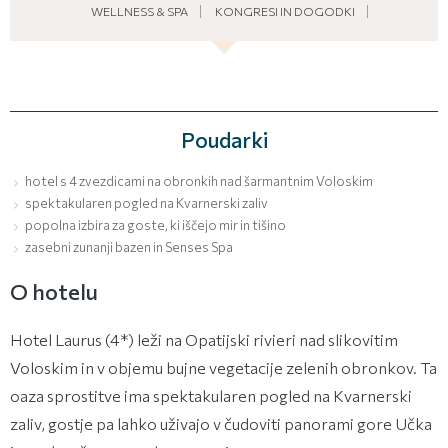
WELLNESS & SPA
KONGRESI IN DOGODKI
Poudarki
hotel s 4 zvezdicami na obronkih nad šarmantnim Voloskim
spektakularen pogled na Kvarnerski zaliv
popolna izbira za goste, ki iščejo mir in tišino
zasebni zunanji bazen in Senses Spa
O hotelu
Hotel Laurus (4*) leži na Opatijski rivieri nad slikovitim
Voloskim in v objemu bujne vegetacije zelenih obronkov. Ta
oaza sprostitve ima spektakularen pogled na Kvarnerski
zaliv, gostje pa lahko uživajo v čudoviti panorami gore Učka