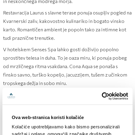
in neskončnega modrega morja.
Restavracija Laurus s slavne terase ponuja osupljiv pogled na
Kvarnerski zaliv, kakovostno kulinariko in bogato vinsko
karto. Romantičen ambient je popoln tako za intimne kot
tudi praznične trenutke.
V hotelskem Senses Spa lahko gosti doživijo popolno
sprostitev telesa in duha. To je oaza miru, ki ponuja pobeg
od mrzličnega ritma vsakdana. Cona Aqua se ponaša s
finsko savno, turško kopeljo, jacuzzijem, tušem z učinkom
tropskega dežja in sobo miru.
Ova web-stranica koristi kolačiće
Kolačiće upotrebljavamo kako bismo personalizirali
sadržaj i oglase, omogućili značajke društvenih