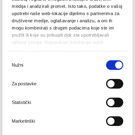
medija i analizirali promet. Isto tako, podatke o vašoj
upotrebi naše web-lokacije dijelimo s partnerima za
društvene medije, oglašavanje i analizu, a oni ih
mogu kombinirati s drugim podacima koje ste im
1
/
16
pružili ili koje su prikupili dok ste upotrebljavali
njihove usluge. Nastavkom korištenja naših
internetskih stranica vi prihvaćate našu upotrebu
Priporočila
kolačića.
Odabir
Nužni
pristanka
Za postavke
Statistički
Marketinški
Nagrada Travelers' Choice portala Tripadvisor za leto
2020