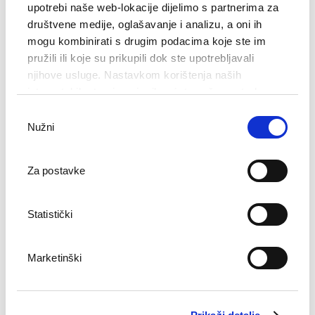
upotrebi naše web-lokacije dijelimo s partnerima za
društvene medije, oglašavanje i analizu, a oni ih
mogu kombinirati s drugim podacima koje ste im
pružili ili koje su prikupili dok ste upotrebljavali
njihove usluge. Nastavkom korištenja naših
internetskih stranica vi prihvaćate našu upotrebu
kolačića.
Odabir
Nužni
pristanka
Za postavke
Hotel Bellevue
Statistički
DESTINACIJA OPATIJA - OPATIJA
Marketinški
Hotel Bellevue s svojo elegantno zgodovinsko
arhitekturo ponuja poletno teraso z živo glasbo,
igralnico, ekskluzivne trgovine in idiličen pogled na