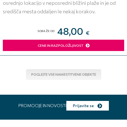
osrednjo lokacijo v neposredni bližini plaže in je od
središča mesta oddaljen le nekaj korakov.
48,00
SOBA ŽE OD
€
CENE IN RAZPOLOŽLJIVOST
POGLEJTE VSE NAMESTITVENE OBJEKTE
PROMOCIJE IN NOVOSTI
Prijavite se