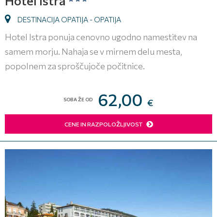
Hotel Istra
DESTINACIJA OPATIJA - OPATIJA
Hotel Istra ponuja cenovno ugodno namestitev na
samem morju. Nahaja se v mirnem delu mesta,
popolnem za sproščujoče počitnice.
62,00
SOBA ŽE OD
€
CENE IN RAZPOLOŽLJIVOST