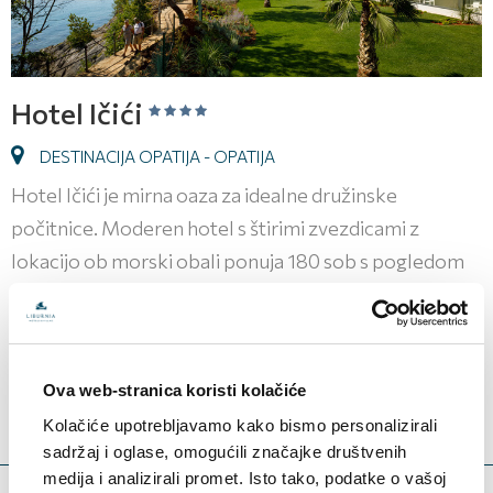
Hotel Ičići
DESTINACIJA OPATIJA - OPATIJA
Hotel Ičići je mirna oaza za idealne družinske
počitnice. Moderen hotel s štirimi zvezdicami z
lokacijo ob morski obali ponuja 180 sob s pogledom
na morje za neovirano uživanje.
93,00
SOBA ŽE OD
€
Ova web-stranica koristi kolačiće
Kolačiće upotrebljavamo kako bismo personalizirali
CENE IN RAZPOLOŽLJIVOST
sadržaj i oglase, omogućili značajke društvenih
medija i analizirali promet. Isto tako, podatke o vašoj