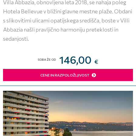
Villa Abbazia, obnovljena leta 2018, se nahaja poleg
Hotela Bellevue v bližini glavne mestne plaže. Obdani
s slikovitimi ulicami opatijskega središča, boste v Villi
Abbazia našli pravljično harmoniju preteklosti in
sedanjosti.
146,00
SOBA ŽE OD
€
CENE IN RAZPOLOŽLJIVOST