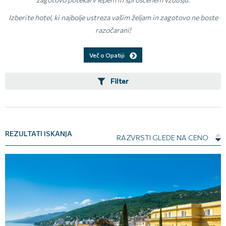
Izberite hotel, ki najbolje ustreza vašim željam in zagotovo ne boste
razočarani!
Več o Opatiji
Filter
REZULTATI ISKANJA
RAZVRSTI GLEDE NA CENO