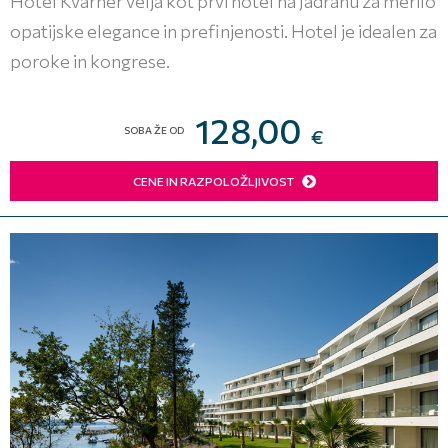
Hotel Kvarner velja kot prvi hotel na Jadranu za merilo
opatijske elegance in prefinjenosti. Hotel je idealen za
poroke in kongrese.
128,00
SOBA ŽE OD
€
CENE IN RAZPOLOŽLJIVOST