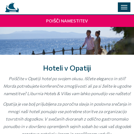
Prekl
navig
POIŠČI NAMESTITEV
Hoteli v Opatiji
Poiščite v Opatiji hotel po svojem okusu. Iščete eleganco in stil?
Morda potrebujete konferenčne zmogljivosti ali pa si želite le ugodne
namestitve? Liburnia Hotels & Villas vam lahko ponudijo vse našteto!
Opatija je vse bolj priljubljena za poročna slavja in poslovna srečanja in
mnogi naši hoteli ponujajo vse potrebne storitve za organizacijo
tovrstnih dogodkov. V svečanih dvoranah z odlično gastronomsko
ponudbo in v dovršeno opremljenih sejnih sobah bo vsak vaš dogodek
zagotovo potekal v lepem in sproščenem vzdušju.