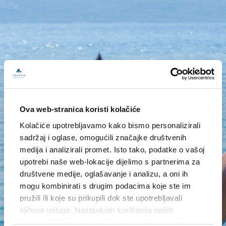
Ova web-stranica koristi kolačiće
Kolačiće upotrebljavamo kako bismo personalizirali
sadržaj i oglase, omogućili značajke društvenih
medija i analizirali promet. Isto tako, podatke o vašoj
upotrebi naše web-lokacije dijelimo s partnerima za
društvene medije, oglašavanje i analizu, a oni ih
mogu kombinirati s drugim podacima koje ste im
pružili ili koje su prikupili dok ste upotrebljavali
njihove usluge. Nastavkom korištenja naših
internetskih stranica vi prihvaćate našu upotrebu