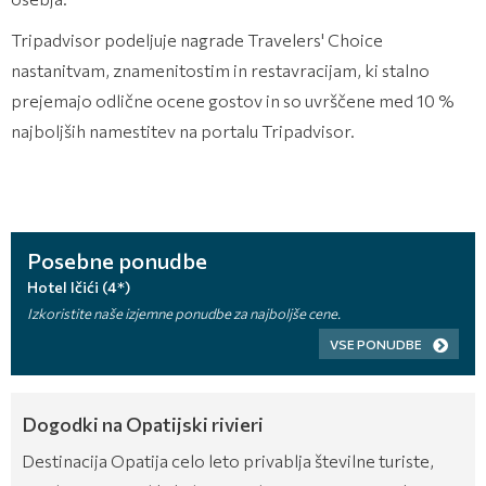
Tripadvisor podeljuje nagrade Travelers' Choice
nastanitvam, znamenitostim in restavracijam, ki stalno
prejemajo odlične ocene gostov in so uvrščene med 10 %
najboljših namestitev na portalu Tripadvisor.
Posebne ponudbe
Hotel Ičići (4*)
Izkoristite naše izjemne ponudbe za najboljše cene.
VSE PONUDBE
Dogodki na Opatijski rivieri
Destinacija Opatija celo leto privablja številne turiste,