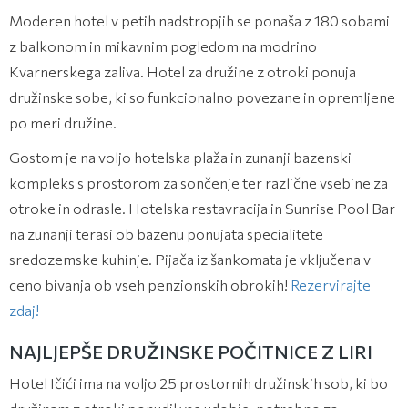
Moderen hotel v petih nadstropjih se ponaša z 180 sobami
z balkonom in mikavnim pogledom na modrino
Kvarnerskega zaliva. Hotel za družine z otroki ponuja
družinske sobe, ki so funkcionalno povezane in opremljene
po meri družine.
Gostom je na voljo hotelska plaža in zunanji bazenski
kompleks s prostorom za sončenje ter različne vsebine za
otroke in odrasle. Hotelska restavracija in Sunrise Pool Bar
na zunanji terasi ob bazenu ponujata specialitete
sredozemske kuhinje.
Pijača iz šankomata je vključena v
ceno bivanja ob vseh penzionskih obrokih!
Rezervirajte
zdaj!
NAJLJEPŠE DRUŽINSKE POČITNICE Z LIRI
Hotel Ičići ima na voljo 25 prostornih družinskih sob, ki bo