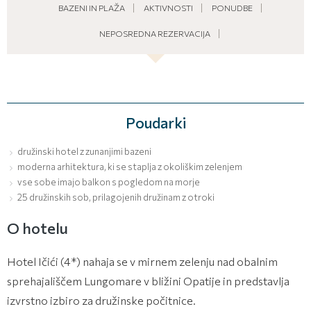
BAZENI IN PLAŽA
AKTIVNOSTI
PONUDBE
NEPOSREDNA REZERVACIJA
Poudarki
družinski hotel z zunanjimi bazeni
moderna arhitektura, ki se staplja z okoliškim zelenjem
vse sobe imajo balkon s pogledom na morje
25 družinskih sob, prilagojenih družinam z otroki
O hotelu
Hotel Ičići (4*) nahaja se v mirnem zelenju nad obalnim
sprehajališčem Lungomare v bližini Opatije in predstavlja
izvrstno izbiro za družinske počitnice.