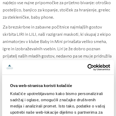
najdejo vse nujne pripomočke za prijetno bivanje: otroško
posteljico, banjico za kopanje, stolček za hranjenje, grelec
za stekleničke, baby phone.
Za brezskrbne in zabavne počitnice najmlajših gostov
skrbita LIRI in LILI, naši razigrani maskoti, ki skupaj z ekipo
animatorjev v klube Baby in Mini prinašata veliko smeha,
igre in izobraževalnih vsebin. Liri je že dobro poznan
prijatelj naših mladih gostov, nedavno pa se mu je pridružila
tudi vesela in vedoželjna Lili, ki obožuje druženje z otroki iz
vseh delov sveta, in je vedno pripravljena na novo
pustolovščino!
Ova web-stranica koristi kolačiće
Za tiste, ki želijo ostati aktivni tudi tekom počitnic, naš
Kolačiće upotrebljavamo kako bismo personalizirali
program Fit&Active nudi popolno kombinacijo zabave in
sadržaj i oglase, omogućili značajke društvenih
rekreacije, zlasti v toplih poletnih mesecih. V sodobno
medija i analizirali promet. Isto tako, podatke o vašoj
opremljeni telovadnici Fit&Active Gym vas pričakujejo
upotrebi naše web-lokacije dijelimo s partnerima za