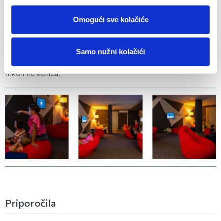
PlayStation ter impresivno ponudbo iger naš Game Room
postane epicenter zabave in dogodivščin. Najboljše pri
Omogući sve kolačiće
vsem pa je, da je uporaba našega Game Rooma povsem
brezplačna za vse hotelske goste! Torej, naj se vaša igralna
Samo nužni kolačići
izkušnja začne tukaj, v srcu hotela Ičići, kjer se pustolovščina
nikoli ne konča.
(3 fotografij)
(3 fotografij)
(3 fotografij)
Priporočila