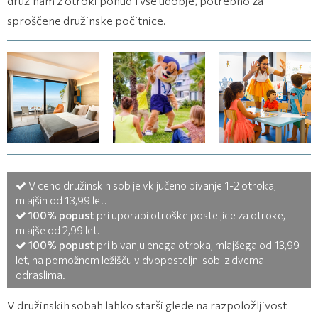
družinam z otroki ponudil vse udobje, potrebno za
sproščene družinske počitnice.
(28 fotografij)
(28 fotografij)
(28 fotografij)
V ceno družinskih sob je vključeno bivanje 1-2 otroka,
mlajših od 13,99 let.
100% popust
pri uporabi otroške posteljice za otroke,
mlajše od 2,99 let.
100% popust
pri bivanju enega otroka, mlajšega od 13,99
let, na pomožnem ležišču v dvoposteljni sobi z dvema
odraslima.
V družinskih sobah lahko starši glede na razpoložljivost