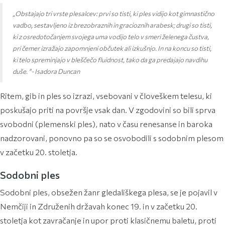
„Obstajajo tri vrste plesalcev: prvi so tisti, ki ples vidijo kot gimnastično
vadbo, sestavljeno iz brezobraznih in gracioznih arabesk; drugi so tisti,
ki z osredotočanjem svojega uma vodijo telo v smeri želenega čustva,
pri čemer izražajo zapomnjeni občutek ali izkušnjo. In na koncu so tisti,
ki telo spreminjajo v bleščečo fluidnost, tako da ga predajajo navdihu
duše. "- Isadora Duncan
Ritem, gib in ples so izrazi, vsebovani v človeškem telesu, ki
poskušajo priti na površje vsak dan. V zgodovini so bili sprva
svobodni (plemenski ples), nato v času renesanse in baroka
nadzorovani, ponovno pa so se osvobodili s sodobnim plesom
v začetku 20. stoletja.
Sodobni ples
Sodobni ples, obsežen žanr gledališkega plesa, se je pojavil v
Nemčiji in Združenih državah konec 19. in v začetku 20.
stoletja kot zavračanje in upor proti klasičnemu baletu, proti