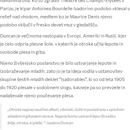
navdihnila ona. Ko so zgradili Théâtre des Champs-Élysées v
Parizu, je kipar Antoinea Bourdelle Isadorino podobo vklesal v
relief nad vhodom, medtem ko je Maurice Denis njeno
podobo vključil v fresko devet muz v gledališču.
Duncan je večinoma nastopala v Evropi, Ameriki in Rusiji, kjer
je celo odprla plesne šole, v katerih je otroke učila lepote in
svobode plesa in giba.
Njeno življenjsko poslanstvo je bilo ustvarjanje lepote in
izobraževanje mladih, zato jo je ta ideja vodila v ustanovitev
skupine šestih mladih deklet "Isadorables", ki so od leta 1905
do 1920 plesale v sodobnem slogu, kasneje pa so prevzele in
nadaljevale njeno poučevanje plesa.
„Otroke najprej naučimo dihati, vibrirati, čutiti in postati eno s splošnim
skladom in gibanjem narave. Najprej bomo ustvarili lepo človeško
bitje, otroka, ki pleše. "- Isadora Duncan