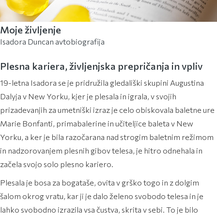
Moje življenje
Isadora Duncan avtobiografija
Plesna kariera, življenjska prepričanja in vpliv
19-letna Isadora se je pridružila gledališki skupini Augustina
Dalyja v New Yorku, kjer je plesala in igrala, v svojih
prizadevanjih za umetniški izraz je celo obiskovala baletne ure
Marie Bonfanti, primabalerine in učiteljice baleta v New
Yorku, a ker je bila razočarana nad strogim baletnim režimom
in nadzorovanjem plesnih gibov telesa, je hitro odnehala in
začela svojo solo plesno kariero.
Plesala je bosa za bogataše, ovita v grško togo in z dolgim
šalom okrog vratu, kar ji je dalo želeno svobodo telesa in je
lahko svobodno izrazila vsa čustva, skrita v sebi. To je bilo