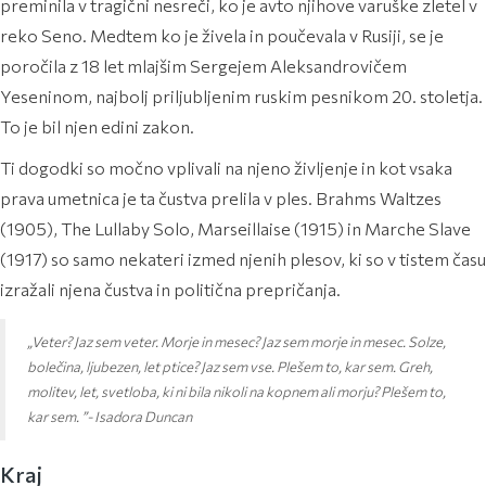
preminila v tragični nesreči, ko je avto njihove varuške zletel v
reko Seno. Medtem ko je živela in poučevala v Rusiji, se je
poročila z 18 let mlajšim Sergejem Aleksandrovičem
Yeseninom, najbolj priljubljenim ruskim pesnikom 20. stoletja.
To je bil njen edini zakon.
Ti dogodki so močno vplivali na njeno življenje in kot vsaka
prava umetnica je ta čustva prelila v ples. Brahms Waltzes
(1905), The Lullaby Solo, Marseillaise (1915) in Marche Slave
(1917) so samo nekateri izmed njenih plesov, ki so v tistem času
izražali njena čustva in politična prepričanja.
„Veter? Jaz sem veter. Morje in mesec? Jaz sem morje in mesec. Solze,
bolečina, ljubezen, let ptice? Jaz sem vse. Plešem to, kar sem. Greh,
molitev, let, svetloba, ki ni bila nikoli na kopnem ali morju? Plešem to,
kar sem. ”- Isadora Duncan
Kraj