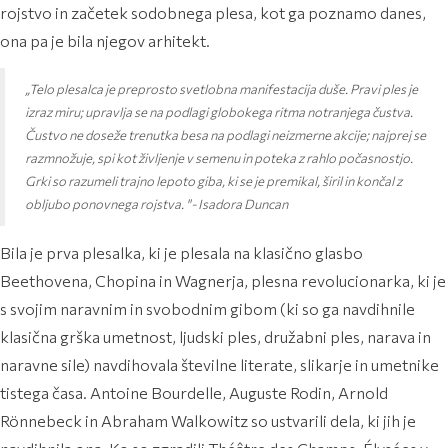
rojstvo in začetek sodobnega plesa, kot ga poznamo danes,
ona pa je bila njegov arhitekt.
„Telo plesalca je preprosto svetlobna manifestacija duše. Pravi ples je
izraz miru; upravlja se na podlagi globokega ritma notranjega čustva.
Čustvo ne doseže trenutka besa na podlagi neizmerne akcije; najprej se
razmnožuje, spi kot življenje v semenu in poteka z rahlo počasnostjo.
Grki so razumeli trajno lepoto giba, ki se je premikal, širil in končal z
obljubo ponovnega rojstva. "- Isadora Duncan
Bila je prva plesalka, ki je plesala na klasično glasbo
Beethovena, Chopina in Wagnerja, plesna revolucionarka, ki je
s svojim naravnim in svobodnim gibom (ki so ga navdihnile
klasična grška umetnost, ljudski ples, družabni ples, narava in
naravne sile) navdihovala številne literate, slikarje in umetnike
tistega časa. Antoine Bourdelle, Auguste Rodin, Arnold
Rönnebeck in Abraham Walkowitz so ustvarili dela, ki jih je