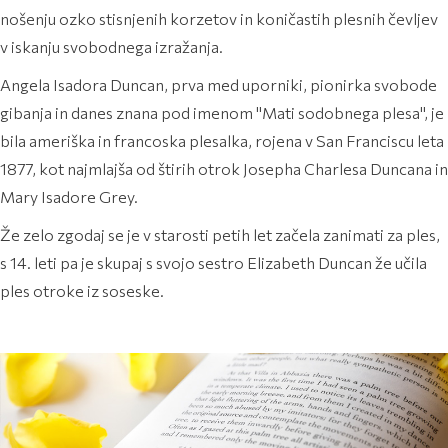
nošenju ozko stisnjenih korzetov in koničastih plesnih čevljev
v iskanju svobodnega izražanja.
Angela Isadora Duncan, prva med uporniki, pionirka svobode
gibanja in danes znana pod imenom "Mati sodobnega plesa", je
bila ameriška in francoska plesalka, rojena v San Franciscu leta
1877, kot najmlajša od štirih otrok Josepha Charlesa Duncana in
Mary Isadore Grey.
Že zelo zgodaj se je v starosti petih let začela zanimati za ples,
s 14. leti pa je skupaj s svojo sestro Elizabeth Duncan že učila
ples otroke iz soseske.