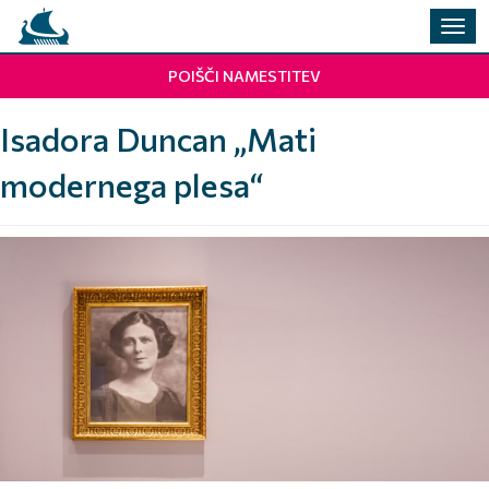
Prekl
navig
POIŠČI NAMESTITEV
Isadora Duncan „Mati
modernega plesa“