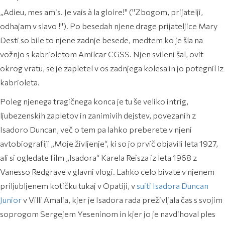
„Adieu, mes amis. Je vais à la gloire!" ("Zbogom, prijatelji,
odhajam v slavo !"). Po besedah njene drage prijateljice Mary
Desti so bile to njene zadnje besede, medtem ko je šla na
vožnjo s kabrioletom Amilcar CGSS. Njen svileni šal, ovit
okrog vratu, se je zapletel v os zadnjega kolesa in jo potegnil iz
kabrioleta.
Poleg njenega tragičnega konca je tu še veliko intrig,
ljubezenskih zapletov in zanimivih dejstev, povezanih z
Isadoro Duncan, več o tem pa lahko preberete v njeni
avtobiografiji „Moje življenje“, ki so jo prvič objavili leta 1927,
ali si ogledate film „Isadora“ Karela Reisza iz leta 1968 z
Vanesso Redgrave v glavni vlogi. Lahko celo bivate v njenem
priljubljenem kotičku tukaj v Opatiji, v
suiti Isadora Duncan
Junior
v Villi Amalia, kjer je Isadora rada preživljala čas s svojim
soprogom Sergejem Yeseninom in kjer jo je navdihoval ples