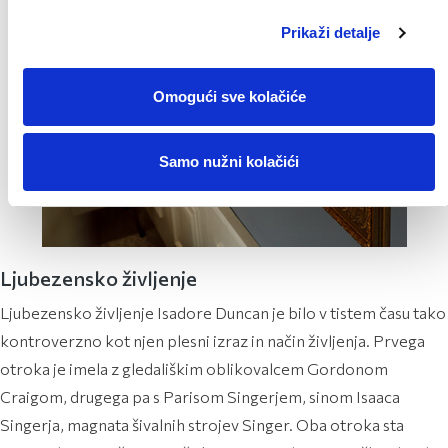
Prikaži detalje
Omogući sve kolačiće
Samo nužni kolačići
Ljubezensko življenje
Ljubezensko življenje Isadore Duncan je bilo v tistem času tako
kontroverzno kot njen plesni izraz in način življenja. Prvega
otroka je imela z gledališkim oblikovalcem Gordonom
Craigom, drugega pa s Parisom Singerjem, sinom Isaaca
Singerja, magnata šivalnih strojev Singer. Oba otroka sta