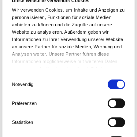
Diese Webseite verwendet Cookies
Wir verwenden Cookies, um Inhalte und Anzeigen zu
personalisieren, Funktionen für soziale Medien
anbieten zu können und die Zugriffe auf unsere
Website zu analysieren. Außerdem geben wir
Informationen zu Ihrer Verwendung unserer Website
Smovey Walk
an unsere Partner für soziale Medien, Werbung und
Analysen weiter. Unsere Partner führen diese
Erleben Sie Smovey Walk, eine
Informationen möglicherweise mit weiteren Daten
innovative Gehmethode mit
zusammen, die Sie ihnen bereitgestellt haben oder
speziellen Ringen zur Verbesserung
die sie im Rahmen Ihrer Nutzung der Dienste
Einwilligungsauswahl
von Ausdauer und Motorik, die Ihrem
gesammelt haben. Sie geben Einwilligung zu
Notwendig
unseren Cookies, wenn Sie unsere Webseite
täglichen Spaziergang eine neue
weiterhin nutzen.
Dimension verleiht.
Präferenzen
KOMBINIERTE UND INNOVATIVE
Statistiken
FITNESSPROGRAMME