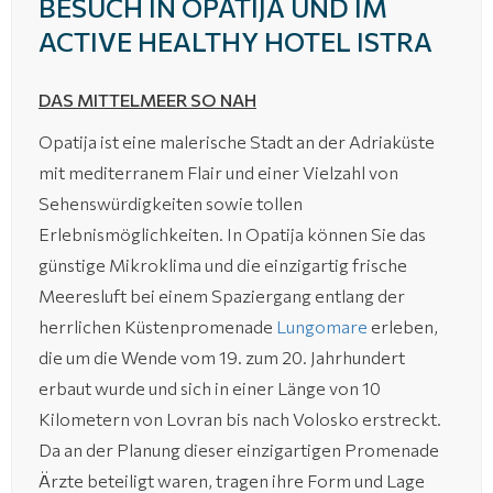
BESUCH IN OPATIJA UND IM
ACTIVE HEALTHY HOTEL ISTRA
DAS MITTELMEER SO NAH
Opatija ist eine malerische Stadt an der Adriaküste
mit mediterranem Flair und einer Vielzahl von
Sehenswürdigkeiten sowie tollen
Erlebnismöglichkeiten. In Opatija können Sie das
günstige Mikroklima und die einzigartig frische
Meeresluft bei einem Spaziergang entlang der
herrlichen Küstenpromenade
Lungomare
erleben,
die um die Wende vom 19. zum 20. Jahrhundert
erbaut wurde und sich in einer Länge von 10
Kilometern von Lovran bis nach Volosko erstreckt.
Da an der Planung dieser einzigartigen Promenade
Ärzte beteiligt waren, tragen ihre Form und Lage