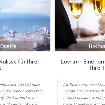
 Opatija
Hochze
Kulisse für Ihre
Lovran - Eine ro
t
Ihre 
umhochzeit: Der Ort muss
Die Küstenpromenade Lun
kt, die Feier unvergesslich
Lovran. Der Umstand, da
tig. Opatija und Lovran
Lorbeer benannt wurde, sp
gerecht werden. Wir von
dieser Umgebung. Mit de