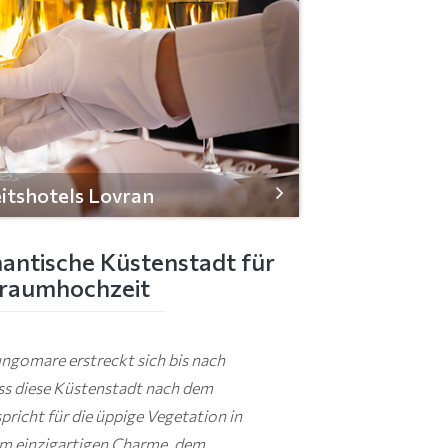
itshotels Lovran
mantische Küstenstadt für
Traumhochzeit
gomare erstreckt sich bis nach
ss diese Küstenstadt nach dem
richt für die üppige Vegetation in
m einzigartigen Charme, dem