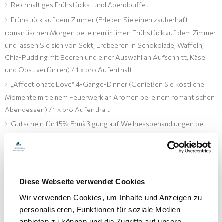
Reichhaltiges Frühstücks- und Abendbuffet
Frühstück auf dem Zimmer (Erleben Sie einen zauberhaft-
romantischen Morgen bei einem intimen Frühstück auf dem Zimmer
und lassen Sie sich von Sekt, Erdbeeren in Schokolade, Waffeln,
Chia-Pudding mit Beeren und einer Auswahl an Aufschnitt, Käse
und Obst verführen) / 1 x pro Aufenthalt
„Affectionate Love“ 4-Gänge-Dinner (Genießen Sie köstliche
Momente mit einem Feuerwerk an Aromen bei einem romantischen
Abendessen) / 1 x pro Aufenthalt
Gutschein für 15% Ermäßigung auf Wellnessbehandlungen bei
einem Mindestwert von 70,00 EUR / 1 x pro Person
Romantic Spark-Massage von 20 Minuten (Lassen Sie sich mit
einer wohltuenden Massage verwöhnen) / 1 x pro Person
Wellness-Set (Bademantel, Slipper) bei Ankunft im Zimmer
Diese Webseite verwendet Cookies
Unbegrenzte Nutzung des Innenpools mit beheiztem
Wir verwenden Cookies, um Inhalte und Anzeigen zu
Meerwasser und der SPA-Zone (finnische Sauna, türkisches Bad,
personalisieren, Funktionen für soziale Medien
Relax-Zone, Beauty- und Massageräume)
anbieten zu können und die Zugriffe auf unsere