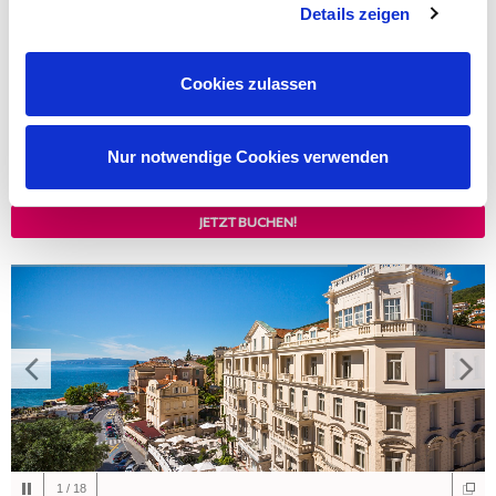
Details zeigen
Historisches Symbol der Stadt Opatija das mit Eleganz und
Tradition strahlt
Cookies zulassen
Zimmer schon ab
150,00
€
pro Nacht
Nur notwendige Cookies verwenden
MIN.
2
NÄCHTE
JETZT BUCHEN!
1
/
18