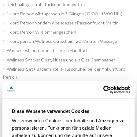
Reichhaltiges Frühstück und Abenbuffet
1 x pro Person Mittagessen in 3 Gängen (12:00 - 15:00 Uhr)
1 x pro Person vor dem Abendessen Passionfrucht Martini
1 x pro Person Willkommengeschenk
1 x pro person Wellness Gutschein (20 Minuten Massage)
Warmes oshiburi aromatisiertes Handtuch
Wellness Snacks: Obst, Nüsse und ein Glas Champagner
Wellness-Set ( Bademantel, Hausschuhe) bei der Ankunft pro
Person
Nutzung des Innenpools mit beheiztem Meerwasser und Spa
Zone
20% Rabbat auf die Wellness- Dienstleistungen ( Massagen und
Behandlungen)
Diese Webseite verwendet Cookies
Pillow Menu (auf Anfrage): Auswahl des Kissens möglich
Wir verwenden Cookies, um Inhalte und Anzeigen zu
personalisieren, Funktionen für soziale Medien
Frühes Einchecken und spätes Auschecken (je nach
anbieten zu können und die Zugriffe auf unsere
Verfügbarkeit)