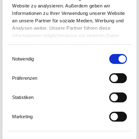
Website zu analysieren. Außerdem geben wir
Informationen zu Ihrer Verwendung unserer Website
Hotel Ambasador
an unsere Partner für soziale Medien, Werbung und
Analysen weiter. Unsere Partner führen diese
Informationen möglicherweise mit weiteren Daten
zusammen, die Sie ihnen bereitgestellt haben oder
die sie im Rahmen Ihrer Nutzung der Dienste
Einwilligungsauswahl
gesammelt haben. Sie geben Einwilligung zu
Notwendig
unseren Cookies, wenn Sie unsere Webseite
weiterhin nutzen.
Präferenzen
Statistiken
02.01. - 20.12.
Marketing
Hotel (5*) in Opatija, liegt direkt an der Küstenpromenade
Lungomare
Das hohe Qualitätsniveau, moderne Ausstattung