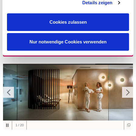
Details zeigen
Wellness und Spa Zentrum
Zimmer schon ab
Cookies zulassen
276,00
€
pro Nacht
MIN.
2
NÄCHTE
Nur notwendige Cookies verwenden
JETZT BUCHEN!
1
/
20