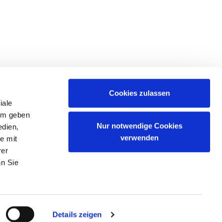
Cookies zulassen
iale
dem geben
Nur notwendige Cookies
edien,
verwenden
e mit
rer
n Sie
ung
Über uns
Site Map
Beruf und Karriere
Anreise
Alle Kontakte
Details zeigen