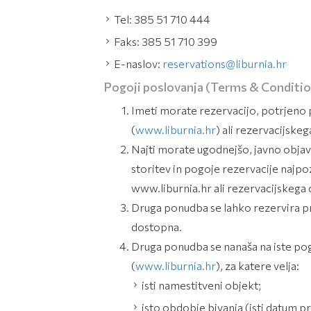
Tel: 385 51 710 444
Faks: 385 51 710 399
E-naslov:
reservations@liburnia.hr
Pogoji poslovanja (Terms & Conditio
Imeti morate rezervacijo, potrjeno p
(
www.liburnia.hr
) ali rezervacijskeg
Najti morate ugodnejšo, javno objavlj
storitev in pogoje rezervacije najpoz
www.liburnia.hr ali rezervacijskega 
Druga ponudba se lahko rezervira pr
dostopna.
Druga ponudba se nanaša na iste pogoj
(
www.liburnia.hr
), za katere velja:
isti namestitveni objekt;
isto obdobje bivanja (isti datum pr