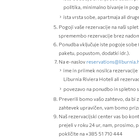
politika, minimalno bivanje in pogoj
ista vrsta sobe, apartmaja ali dru
Pogoji vaše rezervacije na naši splet
spremembo rezervacije brez nadome
Ponudba vključuje iste pogoje sobe 
paketu, popustom, dodatki idr.).
Na e-naslov
reservations@liburnia.
ime in priimek nosilca rezervacije 
Liburnia Riviera Hoteli ali rezerva
povezavo na ponudbo in spletno st
Preverili bomo vašo zahtevo, da bi za
zahtevek upravičen, vam bomo prizna
Naš rezervacijski center vas bo kont
prejeli v roku 24 ur, nam, prosimo, 
pokličite na +385 51 710 444