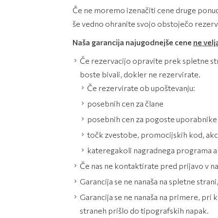
Če ne moremo izenačiti cene druge ponud
še vedno ohranite svojo obstoječo rezervac
Naša garancija najugodnejše cene
ne velj
Če rezervacijo opravite prek spletne stra
boste bivali, dokler ne rezervirate.
Če rezervirate ob upoštevanju:
posebnih cen za člane
posebnih cen za pogoste uporabnike
točk zvestobe, promocijskih kod, akcij 
kateregakoli nagradnega programa al
Če nas ne kontaktirate pred prijavo v 
Garancija se ne nanaša na spletne strani
Garancija se ne nanaša na primere, pri ka
straneh prišlo do tipografskih napak.