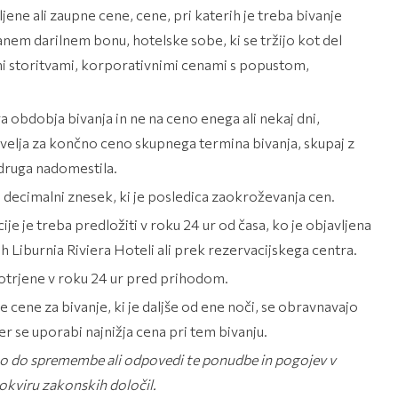
jene ali zaupne cene, cene, pri katerih je treba bivanje
anem darilnem bonu, hotelske sobe, ki se tržijo kot del
mi storitvami, korporativnimi cenami s popustom,
 obdobja bivanja in ne na ceno enega ali nekaj dni,
a velja za končno ceno skupnega termina bivanja, skupaj z
 druga nadomestila.
 decimalni znesek, ki je posledica zaokroževanja cen.
je je treba predložiti v roku 24 ur od časa, ko je objavljena
h Liburnia Riviera Hoteli ali prek rezervacijskega centra.
potrjene v roku 24 ur pred prihodom.
e cene za bivanje, ki je daljše od ene noči, se obravnavajo
r se uporabi najnižja cena pri tem bivanju.
vico do spremembe ali odpovedi te ponudbe in pogojev v
 okviru zakonskih določil.