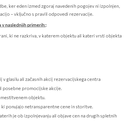
be, ker eden izmed zgoraj navedenih pogojev ni izpolnjen,
ijo – vključno s pravili odpovedi rezervacije.
a v naslednjih primerih:
:
ni, ki ne razkriva, v katerem objektu ali kateri vrsti objekta
v glasilu ali začasnih akcij rezervacijskega centra
i posebne promocijske akcije.
namestitvenem objektu.
, ki ponujajo netransparentne cene in storitve.
terih je ob izpolnjevanju ali objave cen na drugih spletnih