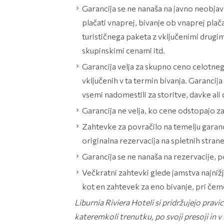
Garancija se ne nanaša na javno neobjavl
plačati vnaprej, bivanje ob vnaprej plač
turističnega paketa z vključenimi drugi
skupinskimi cenami itd.
Garancija velja za skupno ceno celotnega
vključenih v ta termin bivanja. Garancij
vsemi nadomestili za storitve, davke ali
Garancija ne velja, ko cene odstopajo za
Zahtevke za povračilo na temelju garanci
originalna rezervacija na spletnih strane
Garancija se ne nanaša na rezervacije, 
Večkratni zahtevki glede jamstva najnižj
kot en zahtevek za eno bivanje, pri čeme
Liburnia Riviera Hoteli si pridržujejo pra
kateremkoli trenutku, po svoji presoji in v