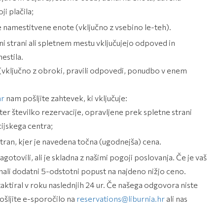
i plačila;
ge namestitvene enote (vključno z vsebino le-teh).
ni strani ali spletnem mestu vključujejo odpoved in
stila.
(vključno z obroki, pravili odpovedi, ponudbo v enem
hr
nam pošljite zahtevek, ki vključuje:
ter številko rezervacije, opravljene prek spletne strani
cijskega centra;
ran, kjer je navedena točna (ugodnejša) cena.
gotovili, ali je skladna z našimi pogoji poslovanja. Če je vaš
li dodatni 5-odstotni popust na najdeno nižjo ceno.
aktiral v roku naslednjih 24 ur. Če našega odgovora niste
pošljite e-sporočilo na
reservations@liburnia.hr
ali nas