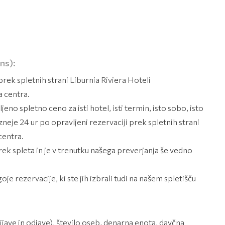
ns):
rek spletnih strani Liburnia Riviera Hoteli
a centra.
eno spletno ceno za isti hotel, isti termin, isto sobo, isto
neje 24 ur po opravljeni rezervaciji prek spletnih strani
centra.
ek spleta in je v trenutku našega preverjanja še vedno
e rezervacije, ki ste jih izbrali tudi na našem spletišču
ijave in odjave), število oseb, denarna enota, davčna