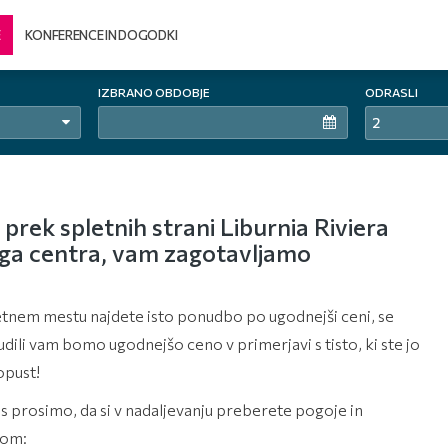
E
KONFERENCE IN DOGODKI
IZBRANO OBDOBJE
ODRASLI
2
 prek spletnih strani Liburnia Riviera
kega centra, vam zagotavljamo
spletnem mestu najdete isto ponudbo po ugodnejši ceni, se
udili vam bomo ugodnejšo ceno v primerjavi s tisto, ki ste jo
opust!
vas prosimo, da si v nadaljevanju preberete pogoje in
rom: