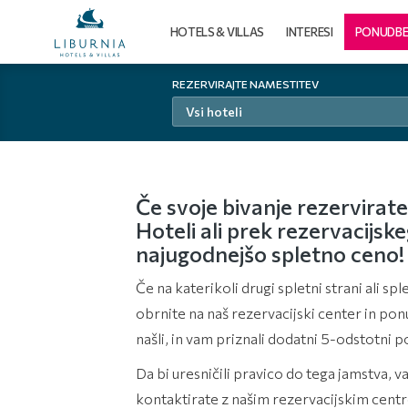
HOTELS & VILLAS
INTERESI
PONUDB
REZERVIRAJTE NAMESTITEV
Vsi hoteli
Če svoje bivanje rezervirate
Hoteli ali prek rezervacijs
najugodnejšo spletno ceno!
Če na katerikoli drugi spletni strani ali 
obrnite na naš rezervacijski center in pon
našli, in vam priznali dodatni 5-odstotni p
Da bi uresničili pravico do tega jamstva, 
kontaktirate z našim rezervacijskim cent