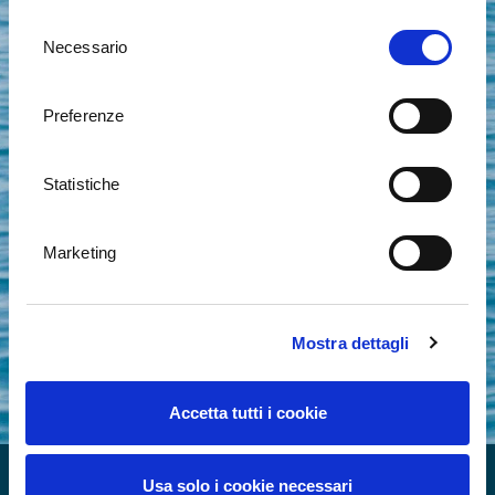
il nostro sito web.
Selezione
Necessario
del
consenso
Preferenze
Statistiche
Marketing
Mostra dettagli
Accetta tutti i cookie
RIVIERA SUMMER VIBES
RITMO FAMILIARE SUL MARE
WELL-BEING MOMENTI
OPATIJA HERITAGE EXPERIENCE
WELLNESS & SPA
Usa solo i cookie necessari