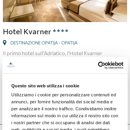
Hotel Kvarner
DESTINAZIONE OPATIJA - OPATIJA
Il primo hotel sull'Adriatico, l'Hotel Kvarner
rappresenta lo standard d'eleganza e sofisticatezza a
Opatija. L'albergo è perfetto per matrimoni e
conferenze.
Questo sito web utilizza i cookie
Utilizziamo i cookie per personalizzare contenuti ed
128,00
CAMERA GIÀ DA
€
annunci, per fornire funzionalità dei social media e
per analizzare il nostro traffico. Condividiamo inoltre
PREZZI E DISPONIBILITA
informazioni sul modo in cui utilizza il nostro sito con
i nostri partner che si occupano di analisi dei dati
web, pubblicità e social media, i quali potrebbero