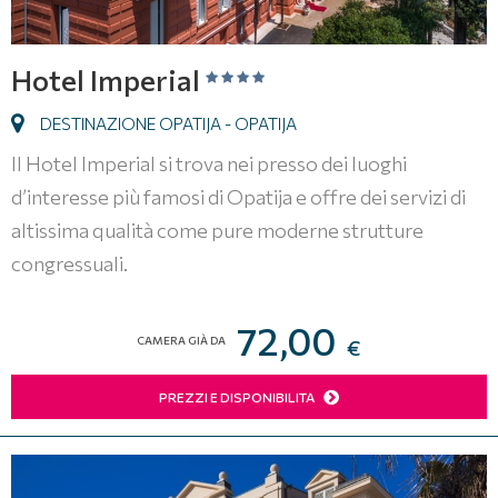
Hotel Imperial
DESTINAZIONE OPATIJA - OPATIJA
Il Hotel Imperial si trova nei presso dei luoghi
d’interesse più famosi di Opatija e offre dei servizi di
altissima qualità come pure moderne strutture
congressuali.
72,00
CAMERA GIÀ DA
€
PREZZI E DISPONIBILITA