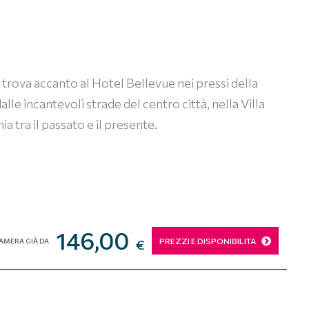
si trova accanto al Hotel Bellevue nei pressi della
alle incantevoli strade del centro città, nella Villa
 tra il passato e il presente.
146,00
PREZZI E DISPONIBILITA
AMERA GIÀ DA
€