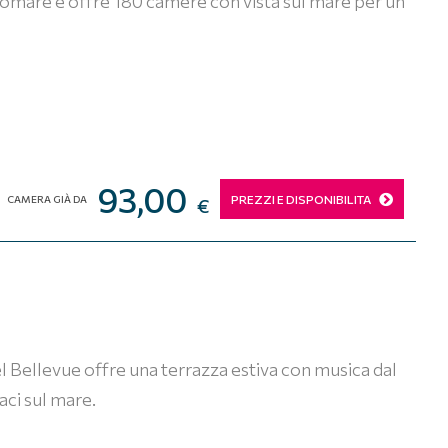
ngomare e offre 180 camere con vista sul mare per un
93,00
PREZZI E DISPONIBILITA
CAMERA GIÀ DA
€
tel Bellevue offre una terrazza estiva con musica dal
aci sul mare.