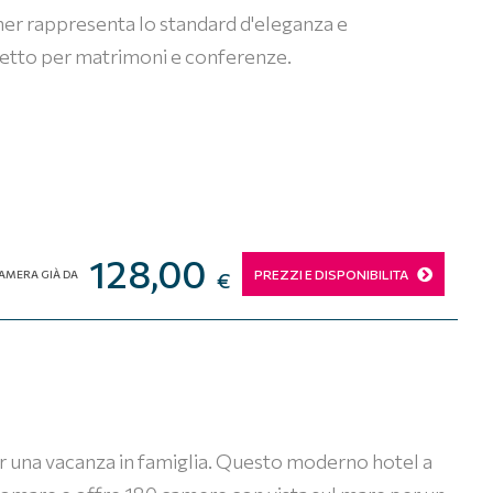
arner rappresenta lo standard d'eleganza e
rfetto per matrimoni e conferenze.
128,00
PREZZI E DISPONIBILITA
AMERA GIÀ DA
€
 per una vacanza in famiglia. Questo moderno hotel a