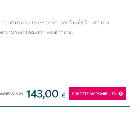
oltre a suite e stanze per famiglie, ottimo
entro wellness in riva al mare.
143,00
PREZZI E DISPONIBILITA
AMERA GIÀ DA
€