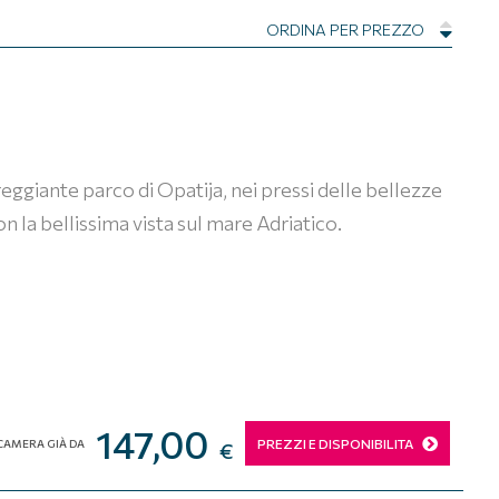
ORDINA PER PREZZO
ureggiante parco di Opatija, nei pressi delle bellezze
n la bellissima vista sul mare Adriatico.
147,00
PREZZI E DISPONIBILITA
CAMERA GIÀ DA
€