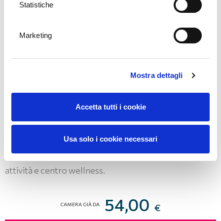
Statistiche
Marketing
Mostra dettagli
Hotel Marina
Accetta tutti i cookie
DESTINAZIONE OPATIJA - MOŠĆENIČKA DRAGA
Situato su una spiaggia da 1km, il Hotel Marina è
Usa solo i cookie necessari
perfetto per una vacanza in famiglia. Offre
intrattenimento quotidiano, vari sport acquatici,
attività e centro wellness.
54,00
CAMERA GIÀ DA
€