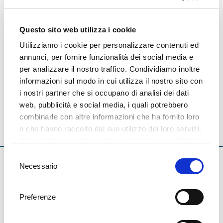
Hotel Mediteran
DESTINAZIONE OPATIJA - MOŠĆENIČKA DRAGA
Questo sito web utilizza i cookie
Situato in riva al mare ma vicino al M. Učka, l' Hotel
Utilizziamo i cookie per personalizzare contenuti ed
Mediteran di Moscenicka Draga offre una perfetta
annunci, per fornire funzionalità dei social media e
atmosfera mediterranea.
per analizzare il nostro traffico. Condividiamo inoltre
informazioni sul modo in cui utilizza il nostro sito con
i nostri partner che si occupano di analisi dei dati
71,00
web, pubblicità e social media, i quali potrebbero
CAMERA GIÀ DA
€
combinarle con altre informazioni che ha fornito loro
o che hanno raccolto dal suo utilizzo dei loro servizi.
PREZZI E DISPONIBILITA
Acconsenta ai nostri cookie se continua ad utilizzare
il nostro sito web.
Selezione
Necessario
del
consenso
Preferenze