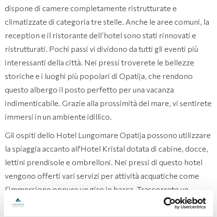
dispone di camere completamente ristrutturate e
climatizzate di categoria tre stelle. Anche le aree comuni, la
reception e il ristorante dell’hotel sono stati rinnovati e
ristrutturati. Pochi passi vi dividono da tutti gli eventi più
interessanti della città. Nei pressi troverete le bellezze
storiche e i luoghi più popolari di Opatija, che rendono
questo albergo il posto perfetto per una vacanza
indimenticabile. Grazie alla prossimità del mare, vi sentirete
immersi in un ambiente idillico.
Gli ospiti dello Hotel Lungomare Opatija possono utilizzare
la spiaggia accanto all'Hotel Kristal dotata di cabine, docce,
lettini prendisole e ombrelloni. Nei pressi di questo hotel
vengono offerti vari servizi per attività acquatiche come
l’immersione oppure un giro in barca. Trascorrete un
giorno in spiaggia a Opatija e vi renderete conto che si
tratta di un posto che lascerete a malincuore.