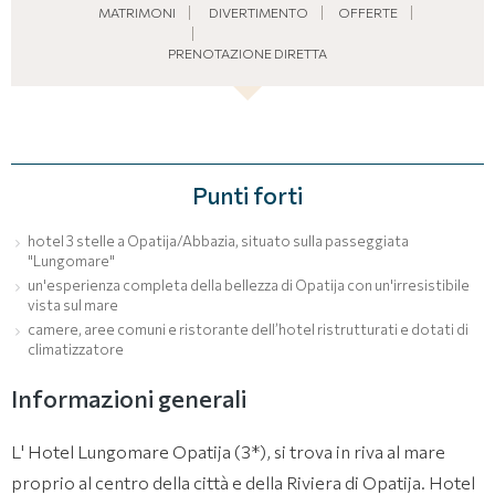
MATRIMONI
DIVERTIMENTO
OFFERTE
PRENOTAZIONE DIRETTA
Punti forti
hotel 3 stelle a Opatija/Abbazia, situato sulla passeggiata
"Lungomare"
un'esperienza completa della bellezza di Opatija con un'irresistibile
vista sul mare
camere, aree comuni e ristorante dell’hotel ristrutturati e dotati di
climatizzatore
Informazioni generali
L' Hotel Lungomare Opatija (3*), si trova in riva al mare
proprio al centro della città e della Riviera di Opatija. Hotel