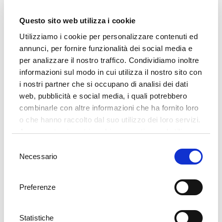
Questo sito web utilizza i cookie
Utilizziamo i cookie per personalizzare contenuti ed
annunci, per fornire funzionalità dei social media e
per analizzare il nostro traffico. Condividiamo inoltre
informazioni sul modo in cui utilizza il nostro sito con
i nostri partner che si occupano di analisi dei dati
web, pubblicità e social media, i quali potrebbero
combinarle con altre informazioni che ha fornito loro
1
/
9
o che hanno raccolto dal suo utilizzo dei loro servizi.
Nonostante la vicinanza della città con il suo ritmo
Acconsenta ai nostri cookie se continua ad utilizzare
il nostro sito web.
dinamico, l'hotel è riuscito a mantenere un'aura di
Selezione
Necessario
del
tranquillità e quiete. L'hotel dispone di 49 camere, 31 delle
consenso
quali hanno il balcone con una magnifica vista sul mare. Le
altre camere vi consentono di vedere quello che succede in
Preferenze
città. L' Hotel Lungomare Opatija offre la rete Wi-Fi in tutte
le camere e in tutte le aree comuni così potrete connettervi
Statistiche