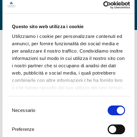
Strutture congressuali
Questo sito web utilizza i cookie
Utilizziamo i cookie per personalizzare contenuti ed
annunci, per fornire funzionalità dei social media e
Come primo hotel costruito sull'Adriatico, il Kvarner è diventato
per analizzare il nostro traffico. Condividiamo inoltre
uno dei simboli di Opatija, e la sua Sala dei cristalli è uno dei saloni
informazioni sul modo in cui utilizza il nostro sito con
più raffinati per organizzare vari eventi in Croazia. L'ambiente
i nostri partner che si occupano di analisi dei dati
sfarzoso, l'ottima posizione nei pressi del Lungomare e del centro
web, pubblicità e social media, i quali potrebbero
città, nonché un'insuperabile esperienza nell'organizzare convegni
combinarle con altre informazioni che ha fornito loro
e congressi, sono un motivo sufficiente per accogliere i vostri soci
o che hanno raccolto dal suo utilizzo dei loro servizi.
d'affari all'Hotel Kvarner.
Acconsenta ai nostri cookie se continua ad utilizzare
Hotel Kvarner
il nostro sito web.
Selezione
Necessario
del
consenso
La Sala dei cristalli dell'Hotel Kvarner è la scelta migliore
per grandi incontri di lavoro e congressi. Oltre alla sala, qui
Preferenze
ci sono altri tre saloni per riunioni più piccole.