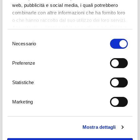
web, pubblicità e social media, i quali potrebbero
combinarle con altre informazioni che ha fornito loro
o che hanno raccolto dal suo utilizzo dei loro servizi.
Acconsenta ai nostri cookie se continua ad utilizzare
il nostro sito web.
Selezione
Necessario
del
consenso
Preferenze
02.01. - 20.12.
Statistiche
hotel 5 stelle a Opatija/Abbazia, situato sulla passeggiata
"Lungomare"
Marketing
l'elevato livello dei servizi, interni moderni
Wellness & Spa
Camera già da
Mostra dettagli
276,00
€
per notte