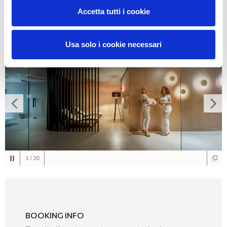
Accetta tutti i cookie
MIN.
2
NOTTI
PRENOTA ORA!
Usa solo i cookie necessari
1
/
20
BOOKING INFO