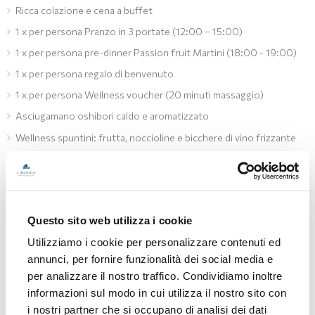
Ricca colazione e cena a buffet
1 x per persona Pranzo in 3 portate (12:00 – 15:00)
1 x per persona pre-dinner Passion fruit Martini (18:00 - 19:00)
1 x per persona regalo di benvenuto
1 x per persona Wellness voucher (20 minuti massaggio)
Asciugamano oshibori caldo e aromatizzato
Wellness spuntini: frutta, noccioline e bicchere di vino frizzante
Wellness set (accappatoio, pantofole) all'arrivo in camera
Uso della piscina interna con l'acqua marina riscaldata e spa zona
Sconto del 20% ai servizi wellness (massaggi, trattamenti)
Questo sito web utilizza i cookie
Pillow menu (possibilità di scelta del cuscino)
Utilizziamo i cookie per personalizzare contenuti ed
Early check-in e late check-out (secondo la disponibilità)
annunci, per fornire funzionalità dei social media e
per analizzare il nostro traffico. Condividiamo inoltre
Hotel Ambasador
informazioni sul modo in cui utilizza il nostro sito con
i nostri partner che si occupano di analisi dei dati